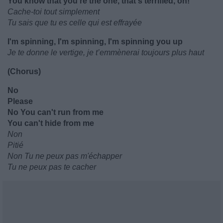
You know that you're the one, that's terrified, oh!
Cache-toi tout simplement
Tu sais que tu es celle qui est effrayée
I'm spinning, I'm spinning, I'm spinning you up
Je te donne le vertige, je t’emmènerai toujours plus haut
(Chorus)
No
Please
No You can't run from me
You can't hide from me
Non
Pitié
Non Tu ne peux pas m'échapper
Tu ne peux pas te cacher