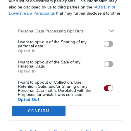
IAB’s list of downstream participants. This information may
Paroles + Traduction
Téléchargement
Vidéos
⇑
also be disclosed by us to third parties on the
IAB’s List of
Commentaires
Downstream Participants
that may further disclose it to other
third parties.
Dire «merci» pour cette traduction
Corriger une erreur
Personal Data Processing Opt Outs
I want to opt-out of the Sharing of my
personal data.
Opted In
I want to opt-out of the Sale of my
Personal Data.
Opted In
I want to opt-out of Collection, Use,
Retention, Sale, and/or Sharing of my
Personal Data that Is Unrelated with the
Purposes for which it was collected.
Opted Out
CONFIRM