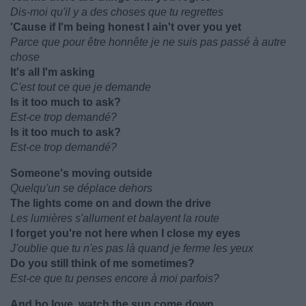
Dis-moi qu'il y a des choses que tu regrettes
'Cause if I'm being honest I ain't over you yet
Parce que pour être honnête je ne suis pas passé à autre
chose
It's all I'm asking
C'est tout ce que je demande
Is it too much to ask?
Est-ce trop demandé?
Is it too much to ask?
Est-ce trop demandé?
Someone's moving outside
Quelqu'un se déplace dehors
The lights come on and down the drive
Les lumières s'allument et balayent la route
I forget you're not here when I close my eyes
J'oublie que tu n'es pas là quand je ferme les yeux
Do you still think of me sometimes?
Est-ce que tu penses encore à moi parfois?
And ho love, watch the sun come down