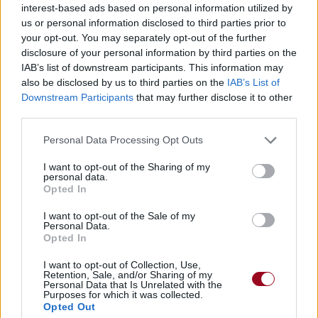
11514
3
3
6
interest-based ads based on personal information utilized by
7h26.
us or personal information disclosed to third parties prior to
your opt-out. You may separately opt-out of the further
Chanteurs :
Niall Horan
disclosure of your personal information by third parties on the
Albums :
Flicker
IAB’s list of downstream participants. This information may
also be disclosed by us to third parties on the
IAB’s List of
Downstream Participants
that may further disclose it to other
third parties.
Paroles + Traduction
Téléchargement
Vidéos
⇑
Personal Data Processing Opt Outs
Commentaires
I want to opt-out of the Sharing of my
personal data.
Opted In
I want to opt-out of the Sale of my
Personal Data.
Pour prolonger le plaisir musical :
Opted In
Vous aimez chanter, apprenez la guitare chez
I want to opt-out of Collection, Use,
Télécharger légalement les MP3 sur
Retention, Sale, and/or Sharing of my
Télécharger légalement les MP3 ou trouver le CD sur
Personal Data that Is Unrelated with the
Purposes for which it was collected.
Opted Out
Trouver des vinyles et des CD sur