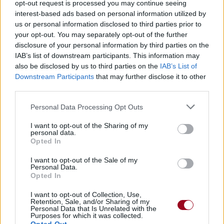
opt-out request is processed you may continue seeing
interest-based ads based on personal information utilized by
us or personal information disclosed to third parties prior to
Publié par
Visa
le 18 septembre
247844
5
5
7
your opt-out. You may separately opt-out of the further
2017 à 17h23.
disclosure of your personal information by third parties on the
IAB’s list of downstream participants. This information may
Chanteurs :
Florida Georgia Line
,
also be disclosed by us to third parties on the
IAB’s List of
Hailee Steinfeld
Downstream Participants
that may further disclose it to other
Compositeurs :
Alesso
third parties.
Arrangeurs :
Alesso
Producteurs :
Alesso
Personal Data Processing Opt Outs
Albums :
Let Me Go [Single]
I want to opt-out of the Sharing of my
personal data.
Opted In
Paroles + Traduction
Téléchargement
Vidéos
⇑
I want to opt-out of the Sale of my
Personal Data.
Commentaires
Opted In
I want to opt-out of Collection, Use,
Retention, Sale, and/or Sharing of my
Personal Data that Is Unrelated with the
Purposes for which it was collected.
Pour prolonger le plaisir musical :