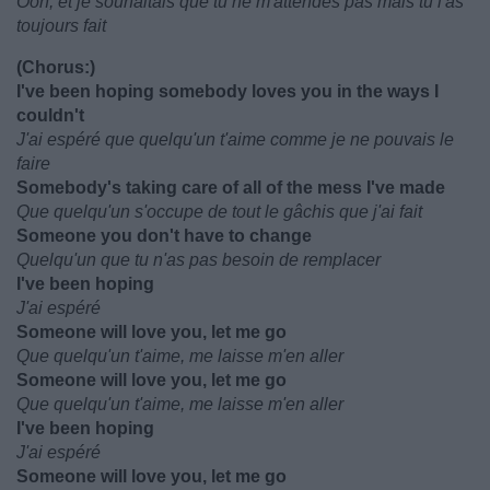
Ooh, et je souhaitais que tu ne m'attendes pas mais tu l'as
toujours fait
(Chorus:)
I've been hoping somebody loves you in the ways I
couldn't
J'ai espéré que quelqu'un t'aime comme je ne pouvais le
faire
Somebody's taking care of all of the mess I've made
Que quelqu'un s'occupe de tout le gâchis que j'ai fait
Someone you don't have to change
Quelqu'un que tu n'as pas besoin de remplacer
I've been hoping
J'ai espéré
Someone will love you, let me go
Que quelqu'un t'aime, me laisse m'en aller
Someone will love you, let me go
Que quelqu'un t'aime, me laisse m'en aller
I've been hoping
J'ai espéré
Someone will love you, let me go