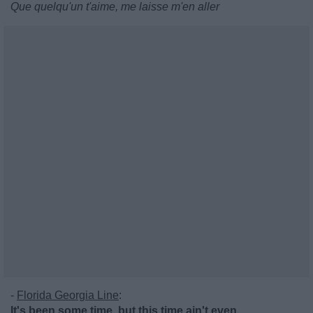
Que quelqu'un t'aime, me laisse m'en aller
-
Florida Georgia Line
:
It's been some time, but this time ain't even