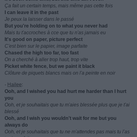
Ça fait un certain temps, mais même pas cette fois
I can leave it in the past
Je peux la laisser dans le passé
But you're holding on to what you never had
Mais tu t'accroches à cce que tu n'as jamais eu
It's good on paper, picture perfect
C'est bien sur le papier, image parfaite
Chased the high too far, too fast
On a cherché à aller trop haut, trop vite
Picket white fence, but we paint it black
Clôture de piquets blancs mais on l'a peinte en noir
-
Hailee
:
Ooh, and I wished you had hurt me harder than I hurt
you
Ooh, et je souhaitais que tu m'aies blessée plus que je t'ai
blessé
Ooh, and I wish you wouldn't wait for me but you
always do
Ooh, et je souhaitais que tu ne m'attendes pas mais tu l'as