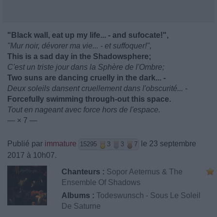
"Black wall, eat up my life... - and sufocate!",
"Mur noir, dévorer ma vie... - et suffoquer!",
This is a sad day in the Shadowsphere;
C'est un triste jour dans la Sphère de l'Ombre;
Two suns are dancing cruelly in the dark... -
Deux soleils dansent cruellement dans l'obscurité... -
Forcefully swimming through-out this space.
Tout en nageant avec force hors de l'espace.
— × 7 —
Publié par
immature
le 23 septembre
15295
3
3
7
2017 à 10h07.
Chanteurs :
Sopor Aeternus & The
Ensemble Of Shadows
Albums :
Todeswunsch - Sous Le Soleil
De Saturne