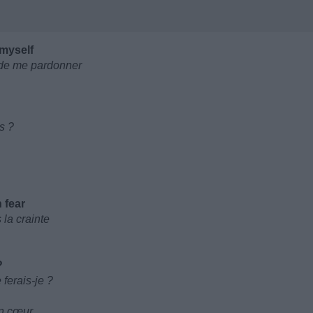
e myself
 de me pardonner
s ?
 fear
 la crainte
?
ferais-je ?
on cœur