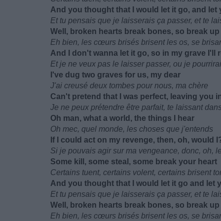
And you thought that I would let it go, and let
Et tu pensais que je laisserais ça passer, et te l
Well, broken hearts break bones, so break up 
Eh bien, les cœurs brisés brisent les os, se brisan
And I don't wanna let it go, so in my grave I'll 
Et je ne veux pas le laisser passer, ou je pourri
I've dug two graves for us, my dear
J'ai creusé deux tombes pour nous, ma chère
Can't pretend that I was perfect, leaving you in
Je ne peux prétendre être parfait, te laissant dans
Oh man, what a world, the things I hear
Oh mec, quel monde, les choses que j'entends
If I could act on my revenge, then, oh, would I
Si je pouvais agir sur ma vengeance, donc, oh, le 
Some kill, some steal, some break your heart
Certains tuent, certains volent, certains brisent t
And you thought that I would let it go and let
Et tu pensais que je laisserais ça passer, et te l
Well, broken hearts break bones, so break up 
Eh bien, les cœurs brisés brisent les os, se brisan