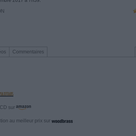
embre 2017 à 7h39.
ON
éos
Commentaires
e CD sur
ion au meilleur prix sur