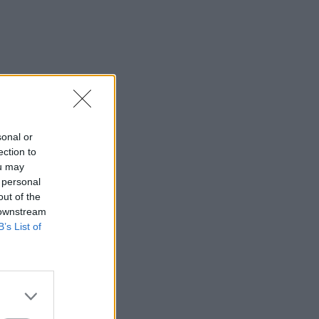
sonal or
ection to
ou may
 personal
out of the
 downstream
B’s List of