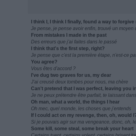
I think I, I think I finally, found a way to forgiv
Je pense, je pense avoir enfin, trouvé un moyen
From mistakes I made in the past
Des erreurs que j'ai faites dans le passé
I think that's the first step, right?
Je pense que c'est la première étape, n'est-ce pa
You agree?
Vous êtes d'accord ?
I've dug two graves for us, my dear
J'ai creusé deux tombes pour nous, ma chère
Can't pretend that I was perfect, leaving you in
Je ne peux prétendre être parfait, te laissant dans
Oh man, what a world, the things I hear
Oh mec, quel monde, les choses que j'entends
If I could act on my revenge, then, oh, would I
Si je pouvais agir sur ma vengeance, donc, oh, le 
Some kill, some steal, some break your heart
Certains tuent, certains volent, certains brisent t