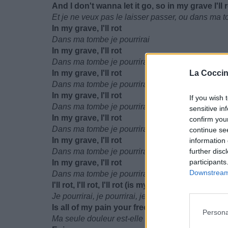
And I don't wanna let it go, so in my grave I'll 
Et je ne veux pas le laisser passer, ou dans ma t
In my grave, I'll rot
Dans ma tombe je pourrirai
In my grave, I'll rot
Dans ma tombe je pourrirai
In my grave, I'll rot
La Coccin
Dans ma tombe je pourrirai
In my grave, I'll rot
If you wish 
Dans ma tombe je pourrirai
sensitive in
In my grave, I'll rot
confirm you
Dans ma tombe je pourrirai
continue se
In my grave, I'll rot
information 
Dans ma tombe je pourrirai
further disc
participants
In my grave, I'll rot
Downstream 
Dans ma tombe je pourrirai
I'll rot, I'll rot, I'll rot (is my pain your freedom?)
Je pourrirai, je pourrirai, je pourrirai (ma douleur e
Is all of my pain your freedom?
Persona
Ma seule douleur est-elle ta liberté ?