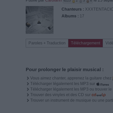
Publié par
Carolann
le 25 sept
6223
2
3
6
Chanteurs :
XXXTENTACI
Albums :
17
Paroles + Traduction
Téléchargement
Vid
Pour prolonger le plaisir musical :
Vous aimez chanter, apprenez la guitare chez
Télécharger légalement les MP3 sur
Télécharger légalement les MP3 ou trouver l
Trouver des vinyles et des CD sur
Trouver un instrument de musique ou une partit