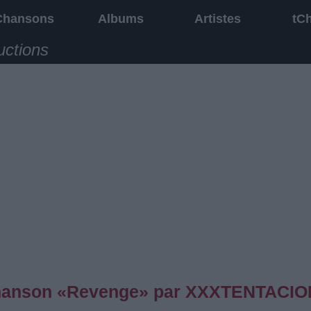
Chansons
Albums
Artistes
tC
uctions
a chanson «Revenge» par XXXTENTACIO