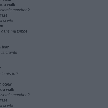
 you walk
aisserais marcher ?
fast
t si vite
rot
rai dans ma tombe
 fear
 la crainte
?
ferais-je ?
on cœur
 you walk
aisserais marcher ?
fast
t si vite