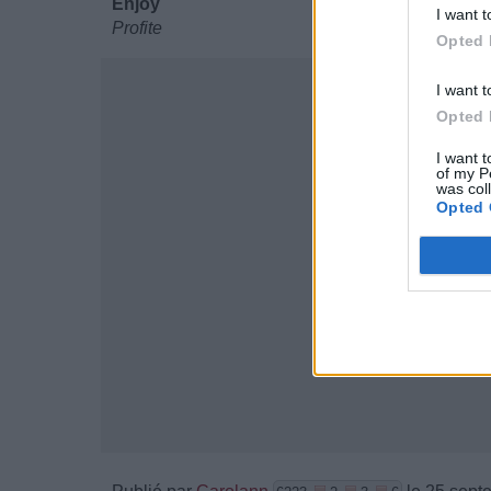
Enjoy
I want t
Profite
Opted 
I want t
Opted 
I want t
of my P
was col
Opted 