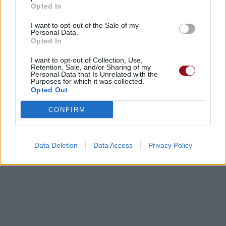
Opted In
I want to opt-out of the Sale of my
Personal Data.
Opted In
I want to opt-out of Collection, Use,
Paroles + Traduction
Téléchargement
Vidéos
⇑
Retention, Sale, and/or Sharing of my
Personal Data that Is Unrelated with the
Purposes for which it was collected.
Commentaires
Opted Out
CONFIRM
Dire «merci» pour cette traduction
Corriger une erreur
Data Deletion
Data Access
Privacy Policy