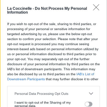
La Coccinelle -
Do Not Process My Personal
Information
Pour prolonger le plaisir musical :
If you wish to opt-out of the sale, sharing to third parties, or
Vous aimez chanter, apprenez la guitare chez
processing of your personal or sensitive information for
targeted advertising by us, please use the below opt-out
Télécharger légalement les MP3 sur
section to confirm your selection. Please note that after your
Télécharger légalement les MP3 ou trouver le CD sur
opt-out request is processed you may continue seeing
interest-based ads based on personal information utilized by
Trouver des vinyles et des CD sur
us or personal information disclosed to third parties prior to
Trouver un instrument de musique ou une partition au
your opt-out. You may separately opt-out of the further
meilleur prix sur
disclosure of your personal information by third parties on the
IAB’s list of downstream participants. This information may
also be disclosed by us to third parties on the
IAB’s List of
Paroles + Traduction
Téléchargement
Vidéos
⇑
Downstream Participants
that may further disclose it to other
third parties.
Commentaires
Personal Data Processing Opt Outs
Voir la vidéo de «Stay Or Run»
I want to opt-out of the Sharing of my
personal data.