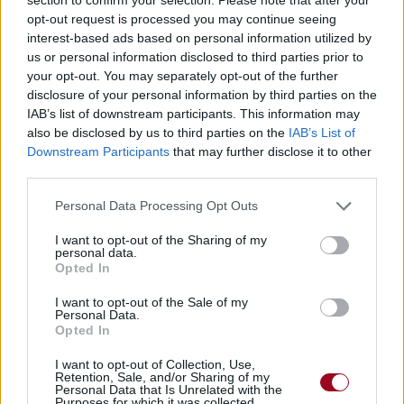
Télécharger légalement les MP3 ou trouver le CD sur
opt-out request is processed you may continue seeing
interest-based ads based on personal information utilized by
Trouver des vinyles et des CD sur
us or personal information disclosed to third parties prior to
Trouver un instrument de musique ou une partition au
your opt-out. You may separately opt-out of the further
meilleur prix sur
disclosure of your personal information by third parties on the
IAB’s list of downstream participants. This information may
also be disclosed by us to third parties on the
IAB’s List of
Downstream Participants
that may further disclose it to other
Paroles + Traduction
Téléchargement
Vidéos
⇑
third parties.
Commentaires
Personal Data Processing Opt Outs
Voir la vidéo de «This Town (Ft.
I want to opt-out of the Sharing of my
personal data.
Sasha Sloan)»
Opted In
I want to opt-out of the Sale of my
Personal Data.
Opted In
I want to opt-out of Collection, Use,
Chanson sans vidéo
Chanson sans vidéo
Retention, Sale, and/or Sharing of my
Personal Data that Is Unrelated with the
Purposes for which it was collected.