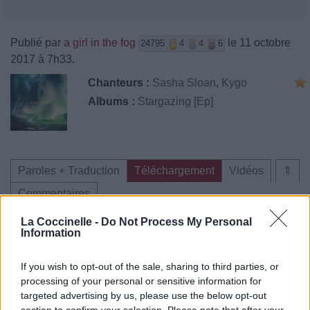
Publié par
a girl in the fog
le 11 octobre
24795
4
4
6
2017 à 7h33.
Chanteurs :
Sasha Sloan
,
Kygo
Albums :
Stargazing [Ep]
Paroles + Traduction
Téléchargement
Vidéos
⇑
Commentaires
La Coccinelle -
Do Not Process My Personal
Information
Pour prolonger le plaisir musical :
If you wish to opt-out of the sale, sharing to third parties, or
processing of your personal or sensitive information for
Vous aimez chanter, apprenez la guitare chez
targeted advertising by us, please use the below opt-out
Télécharger légalement les MP3 sur
section to confirm your selection. Please note that after your