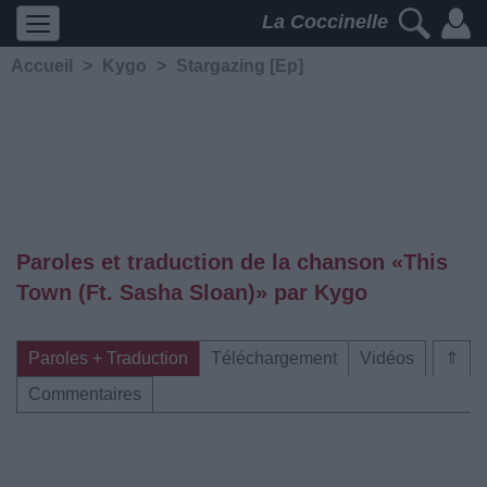
La Coccinelle
Accueil
>
Kygo
>
Stargazing [Ep]
Paroles et traduction de la chanson «This
Town (Ft. Sasha Sloan)» par Kygo
Paroles + Traduction
Téléchargement
Vidéos
⇑
Commentaires