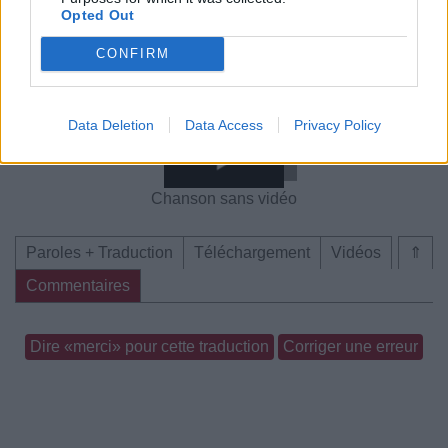
Opted Out
CONFIRM
Chanson sans vidéo
Chanson sans vidéo
Data Deletion
Data Access
Privacy Policy
Chanson sans vidéo
Paroles + Traduction
Téléchargement
Vidéos
⇑
Commentaires
Dire «merci» pour cette traduction
Corriger une erreur