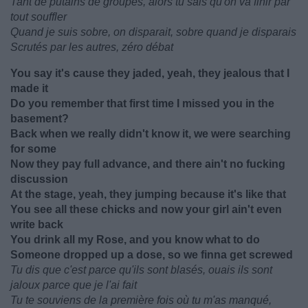
Tant de putains de groupes, alors tu sais qu'on va finir par
tout souffler
Quand je suis sobre, on disparait, sobre quand je disparais
Scrutés par les autres, zéro débat
You say it's cause they jaded, yeah, they jealous that I
made it
Do you remember that first time I missed you in the
basement?
Back when we really didn't know it, we were searching
for some
Now they pay full advance, and there ain't no fucking
discussion
At the stage, yeah, they jumping because it's like that
You see all these chicks and now your girl ain't even
write back
You drink all my Rose, and you know what to do
Someone dropped up a dose, so we finna get screwed
Tu dis que c'est parce qu'ils sont blasés, ouais ils sont
jaloux parce que je l'ai fait
Tu te souviens de la première fois où tu m'as manqué,