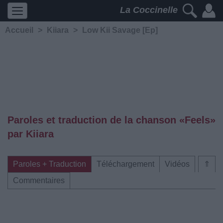
La Coccinelle
Accueil
>
Kiiara
>
Low Kii Savage [Ep]
Paroles et traduction de la chanson «Feels»
par Kiiara
Paroles + Traduction
Téléchargement
Vidéos
⇑
Commentaires