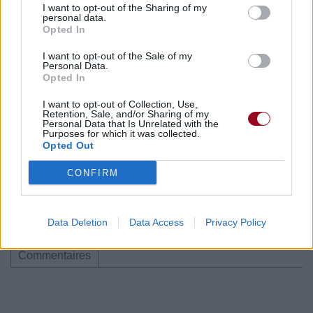
I want to opt-out of the Sharing of my
personal data.
Opted In
I want to opt-out of the Sale of my
Personal Data.
Opted In
Publié par
a girl in the fog
le 12 octobre
I want to opt-out of Collection, Use,
24795
4
4
6
Retention, Sale, and/or Sharing of my
2017 à 6h32.
Personal Data that Is Unrelated with the
Purposes for which it was collected.
Chanteurs :
Kiiara
Opted Out
Albums :
Low Kii Savage [Ep]
CONFIRM
Data Deletion
Data Access
Privacy Policy
Paroles + Traduction
Téléchargement
Vidéos
⇑
Commentaires