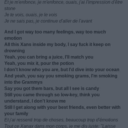
Et je m'enfonce, je m'enfonce, ouais, j'ai l'impression d'être
stone
Je te vois, ouais, je le vois
Je ne sais pas, je continue d'aller de l'avant
And I got way too many feelings, way too much
emotion
All this Xans inside my body, I say fuck it keep on
drowning
Yeah, you can bring a juice, I'll match you
Yeah, you mix it, pour the potion
I don't know who you are, but I'd dive into your ocean
And yeah, you say you smoking grams, I'm smoking
into the Grammys
Say you got them bars, but all I see is candy
Still you came through so low-key, think you
understand, I don't know me
Still I get along with your best friends, even better with
your family
Et j'ai ressenti trop de choses, beaucoup trop d'émotions
Tout ce Xanax dans mon corps, je me dis juste: "Laisse