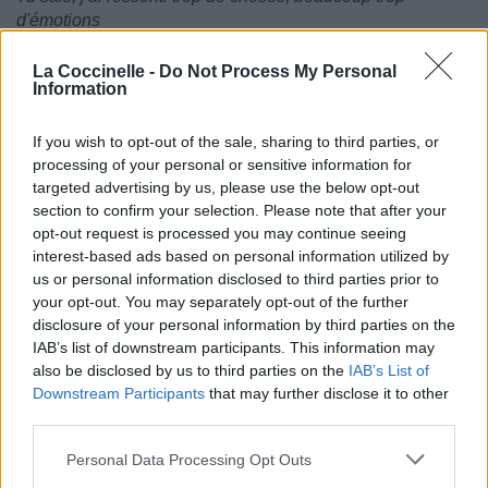
d'émotions
Je ne sais pas ce que ça te fais
Mais désolée, pétasse, je plane
La Coccinelle -
Do Not Process My Personal
Information
Tu sais, je tombe dans le vide d'un seul coup, zoom
Je ne sais où tu es allé, c'est vrai
Maintenant, je cherche qui? Toi!
If you wish to opt-out of the sale, sharing to third parties, or
Ouais, je reviens
processing of your personal or sensitive information for
Et j'ai ressenti trop de choses, trop de choses
targeted advertising by us, please use the below opt-out
section to confirm your selection. Please note that after your
opt-out request is processed you may continue seeing
interest-based ads based on personal information utilized by
us or personal information disclosed to third parties prior to
your opt-out. You may separately opt-out of the further
disclosure of your personal information by third parties on the
IAB’s list of downstream participants. This information may
also be disclosed by us to third parties on the
IAB’s List of
Downstream Participants
that may further disclose it to other
third parties.
Personal Data Processing Opt Outs