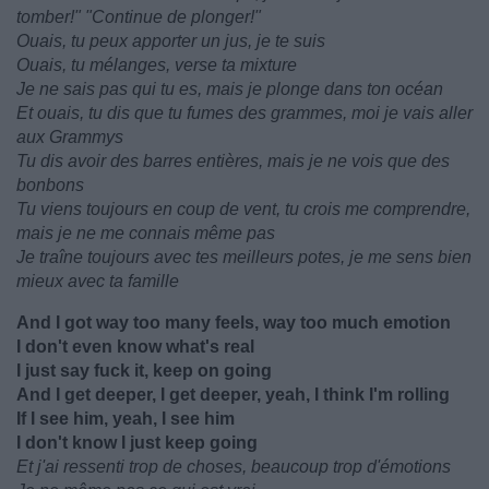
tomber!" "Continue de plonger!"
Ouais, tu peux apporter un jus, je te suis
Ouais, tu mélanges, verse ta mixture
Je ne sais pas qui tu es, mais je plonge dans ton océan
Et ouais, tu dis que tu fumes des grammes, moi je vais aller
aux Grammys
Tu dis avoir des barres entières, mais je ne vois que des
bonbons
Tu viens toujours en coup de vent, tu crois me comprendre,
mais je ne me connais même pas
Je traîne toujours avec tes meilleurs potes, je me sens bien
mieux avec ta famille
And I got way too many feels, way too much emotion
I don't even know what's real
I just say fuck it, keep on going
And I get deeper, I get deeper, yeah, I think I'm rolling
If I see him, yeah, I see him
I don't know I just keep going
Et j'ai ressenti trop de choses, beaucoup trop d'émotions