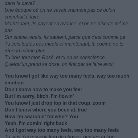
dans la cave?
Une époque où on ne savait vraiment pas ce qu'on
cherchait à faire
Maintenant, ils payent en avance, et on ne discute même
pas
Sur scène, ouais, ils sautent, parce que c'est comme ça
Tu vois toutes ces meufs et maintenant, ta copine ne te
répond même plus
Tu bois tout mon Rosé, et tu en as conscience
Quelqu'un prend sa dose, on finit par se faire avoir
You know I got like way too many feels, way too much
emotion
Don't know how to make you feel
But I'm sorry, bitch, I'm flowin'
You know I just drop top in that coup, zoom
Don't know where you been at, true
Now I'm searchin' for who? You
Yeah, I'm comin' right back
And I got way too many feels, way too many feels
Tu sais, j'ai ressenti trop de choses, beaucoup trop