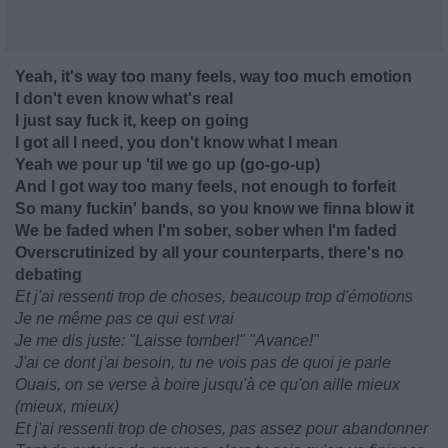
Yeah, it's way too many feels, way too much emotion
I don't even know what's real
I just say fuck it, keep on going
I got all I need, you don't know what I mean
Yeah we pour up 'til we go up (go-go-up)
And I got way too many feels, not enough to forfeit
So many fuckin' bands, so you know we finna blow it
We be faded when I'm sober, sober when I'm faded
Overscrutinized by all your counterparts, there's no
debating
Et j'ai ressenti trop de choses, beaucoup trop d'émotions
Je ne même pas ce qui est vrai
Je me dis juste: "Laisse tomber!" "Avance!"
J'ai ce dont j'ai besoin, tu ne vois pas de quoi je parle
Ouais, on se verse à boire jusqu'à ce qu'on aille mieux
(mieux, mieux)
Et j'ai ressenti trop de choses, pas assez pour abandonner