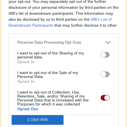
your opt-out. You may separately opt-out of the further
Trouver des vinyles et des CD sur
disclosure of your personal information by third parties on the
Trouver un instrument de musique ou une partition au
IAB’s list of downstream participants. This information may
meilleur prix sur
also be disclosed by us to third parties on the
IAB’s List of
Downstream Participants
that may further disclose it to other
third parties.
Paroles + Traduction
Téléchargement
Vidéos
⇑
Personal Data Processing Opt Outs
Commentaires
I want to opt-out of the Sharing of my
personal data.
Voir la vidéo de «Sorry for
Opted In
Laughing»
I want to opt-out of the Sale of my
Personal Data.
Opted In
I want to opt-out of Collection, Use,
Retention, Sale, and/or Sharing of my
Personal Data that Is Unrelated with the
Purposes for which it was collected.
Concert/Live
Concert/Live
Opted Out
CONFIRM