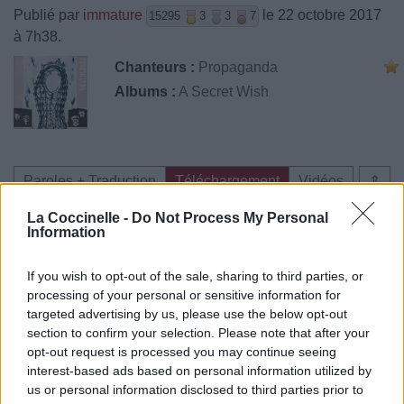
Publié par
immature
le 22 octobre 2017
15295
3
3
7
à 7h38.
Chanteurs :
Propaganda
Albums :
A Secret Wish
Paroles + Traduction
Téléchargement
Vidéos
⇑
Commentaires
La Coccinelle -
Do Not Process My Personal
Information
If you wish to opt-out of the sale, sharing to third parties, or
processing of your personal or sensitive information for
Pour prolonger le plaisir musical :
targeted advertising by us, please use the below opt-out
section to confirm your selection. Please note that after your
Vous aimez chanter, apprenez la guitare chez
opt-out request is processed you may continue seeing
Télécharger légalement les MP3 sur
interest-based ads based on personal information utilized by
Télécharger légalement les MP3 ou trouver le CD sur
us or personal information disclosed to third parties prior to