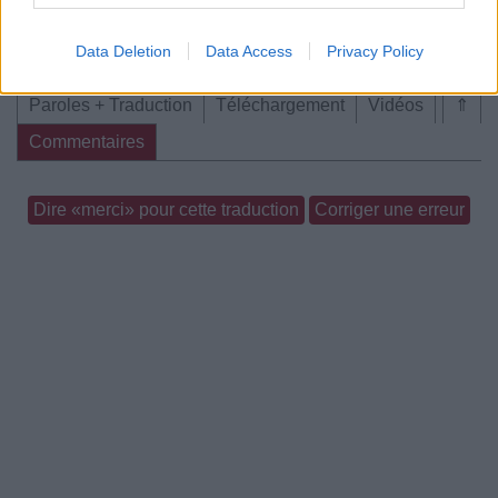
Concert/Live
Data Deletion
Data Access
Privacy Policy
Paroles + Traduction
Téléchargement
Vidéos
⇑
Commentaires
Dire «merci» pour cette traduction
Corriger une erreur