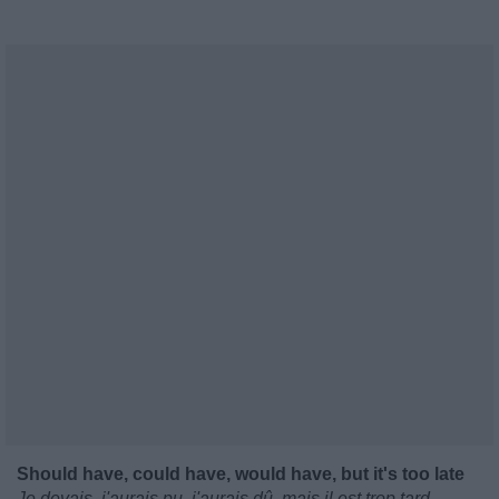
Should have, could have, would have, but it's too late
Je devais, j'aurais pu, j'aurais dû, mais il est trop tard