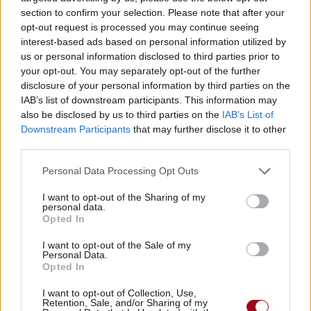
section to confirm your selection. Please note that after your
opt-out request is processed you may continue seeing
interest-based ads based on personal information utilized by
us or personal information disclosed to third parties prior to
Pour prolonger le plaisir musical :
your opt-out. You may separately opt-out of the further
Vous aimez chanter, apprenez la guitare chez
disclosure of your personal information by third parties on the
Télécharger légalement les MP3 sur
IAB’s list of downstream participants. This information may
Télécharger légalement les MP3 ou trouver le CD sur
also be disclosed by us to third parties on the
IAB’s List of
Downstream Participants
that may further disclose it to other
Trouver des vinyles et des CD sur
third parties.
Trouver un instrument de musique ou une partition au
Personal Data Processing Opt Outs
meilleur prix sur
I want to opt-out of the Sharing of my
personal data.
Opted In
Paroles + Traduction
Téléchargement
Vidéos
⇑
Commentaires
I want to opt-out of the Sale of my
Personal Data.
Opted In
Voir la vidéo de «We Could Go
I want to opt-out of Collection, Use,
Back (Ft. Moelogo)»
Retention, Sale, and/or Sharing of my