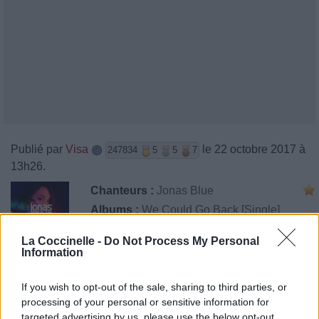
Publié par
Visa
le 22 octobre 2017 à
247834
5
5
7
13h26.
Chanteurs :
Jonas Blue
Albums :
We Could Go Back [Single]
La Coccinelle -
Do Not Process My Personal
Information
Paroles + Traduction
Téléchargement
Vidéos
⇑
If you wish to opt-out of the sale, sharing to third parties, or
processing of your personal or sensitive information for
Commentaires
targeted advertising by us, please use the below opt-out