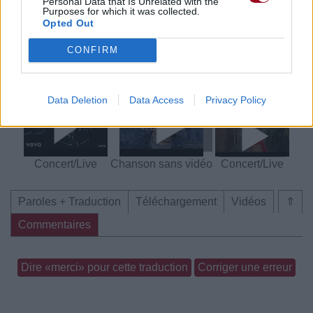
Personal Data that Is Unrelated with the
Purposes for which it was collected.
Opted Out
CONFIRM
Chanson sans vidéo
Concert/Live
Data Deletion
Data Access
Privacy Policy
Concert/Live
Chanson sans vidéo
Concert/Live
Paroles + Traduction
Téléchargement
Vidéos
⇑
Commentaires
Dire «merci» pour cette traduction
Corriger une erreur