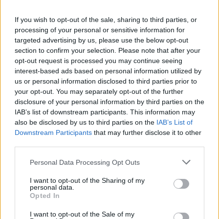
Paroles + Traduction
If you wish to opt-out of the sale, sharing to third parties, or
Téléchargement
Vidéos
⇑
processing of your personal or sensitive information for
Commentaires
targeted advertising by us, please use the below opt-out
section to confirm your selection. Please note that after your
opt-out request is processed you may continue seeing
interest-based ads based on personal information utilized by
us or personal information disclosed to third parties prior to
Pour prolonger le plaisir musical :
your opt-out. You may separately opt-out of the further
disclosure of your personal information by third parties on the
Vous aimez chanter, apprenez la guitare chez
IAB’s list of downstream participants. This information may
Télécharger légalement les MP3 sur
also be disclosed by us to third parties on the
IAB’s List of
Télécharger légalement les MP3 ou trouver le CD sur
Downstream Participants
that may further disclose it to other
third parties.
Trouver des vinyles et des CD sur
Trouver un instrument de musique ou une partition au
Personal Data Processing Opt Outs
meilleur prix sur
I want to opt-out of the Sharing of my
personal data.
Opted In
Paroles + Traduction
Téléchargement
Vidéos
⇑
I want to opt-out of the Sale of my
Commentaires