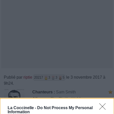
Publié par
riptie
le 3 novembre 2017 à
20217
3
3
5
9h24.
Chanteurs :
Sam Smith
Albums :
The Thrill of It All
La Coccinelle -
Do Not Process My Personal
Information