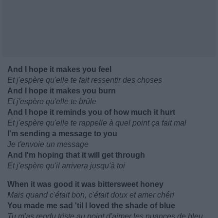
And I hope it makes you feel
Et j'espère qu'elle te fait ressentir des choses
And I hope it makes you burn
Et j'espère qu'elle te brûle
And I hope it reminds you of how much it hurt
Et j'espère qu'elle te rappelle à quel point ça fait mal
I'm sending a message to you
Je t'envoie un message
And I'm hoping that it will get through
Et j'espère qu'il arrivera jusqu'à toi
When it was good it was bittersweet honey
Mais quand c'était bon, c'était doux et amer chéri
You made me sad 'til I loved the shade of blue
Tu m'as rendu triste au point d'aimer les nuances de bleu