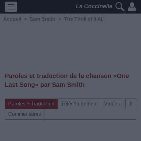
La Coccinelle
Accueil
>
Sam Smith
>
The Thrill of It All
Paroles et traduction de la chanson «One
Last Song» par Sam Smith
Paroles + Traduction
Téléchargement
Vidéos
⇑
Commentaires