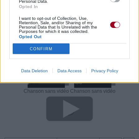
Personal Data.
Opted In
Voir la vidéo de «One Last Song»
I want to opt-out of Collection, Use,
Retention, Sale, and/or Sharing of my
Personal Data that Is Unrelated with the
Purposes for which it was collected.
Opted Out
CONFIRM
Concert/Live
Chanson sans vidéo
Data Deletion
Data Access
Privacy Policy
Chanson sans vidéo
Chanson sans vidéo