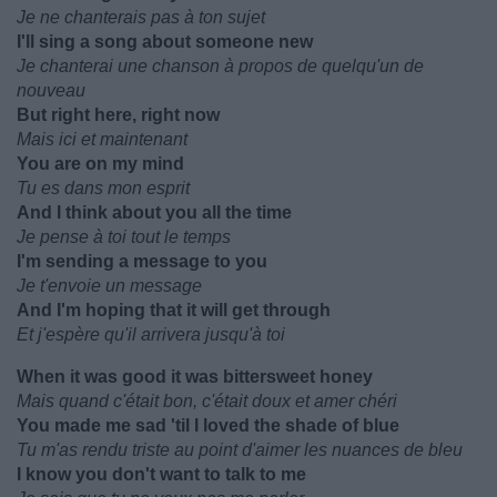
Je ne chanterais pas à ton sujet
I'll sing a song about someone new
Je chanterai une chanson à propos de quelqu'un de
nouveau
But right here, right now
Mais ici et maintenant
You are on my mind
Tu es dans mon esprit
And I think about you all the time
Je pense à toi tout le temps
I'm sending a message to you
Je t'envoie un message
And I'm hoping that it will get through
Et j'espère qu'il arrivera jusqu'à toi
When it was good it was bittersweet honey
Mais quand c'était bon, c'était doux et amer chéri
You made me sad 'til I loved the shade of blue
Tu m'as rendu triste au point d'aimer les nuances de bleu
I know you don't want to talk to me