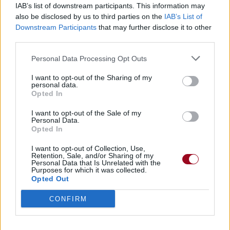
IAB’s list of downstream participants. This information may
Trouver des vinyles et des CD sur
also be disclosed by us to third parties on the
IAB’s List of
Trouver un instrument de musique ou une partition au
Downstream Participants
that may further disclose it to other
meilleur prix sur
third parties.
Personal Data Processing Opt Outs
Paroles + Traduction
Téléchargement
Vidéos
⇑
I want to opt-out of the Sharing of my
Commentaires
personal data.
Opted In
Voir la vidéo de «Meaningless»
I want to opt-out of the Sale of my
Personal Data.
Opted In
I want to opt-out of Collection, Use,
Retention, Sale, and/or Sharing of my
Personal Data that Is Unrelated with the
Concert/Live
Concert/Live
Concert/Live
Purposes for which it was collected.
Opted Out
CONFIRM
Concert/Live