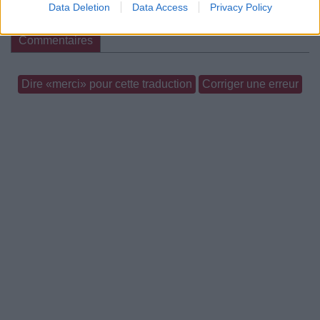
Data Deletion
Data Access
Privacy Policy
Paroles + Traduction
Téléchargement
Vidéos
⇑
Commentaires
Dire «merci» pour cette traduction
Corriger une erreur