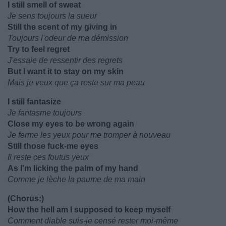
I still smell of sweat
Je sens toujours la sueur
Still the scent of my giving in
Toujours l'odeur de ma démission
Try to feel regret
J'essaie de ressentir des regrets
But I want it to stay on my skin
Mais je veux que ça reste sur ma peau
I still fantasize
Je fantasme toujours
Close my eyes to be wrong again
Je ferme les yeux pour me tromper à nouveau
Still those fuck-me eyes
Il reste ces foutus yeux
As I'm licking the palm of my hand
Comme je lèche la paume de ma main
(Chorus:)
How the hell am I supposed to keep myself
Comment diable suis-je censé rester moi-même