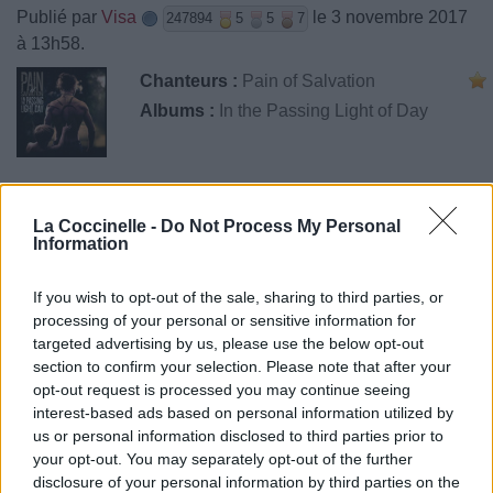
Publié par
Visa
le 3 novembre 2017
247894
5
5
7
à 13h58.
Chanteurs :
Pain of Salvation
Albums :
In the Passing Light of Day
Paroles + Traduction
Téléchargement
Vidéos
⇑
La Coccinelle -
Do Not Process My Personal
Information
Commentaires
If you wish to opt-out of the sale, sharing to third parties, or
processing of your personal or sensitive information for
targeted advertising by us, please use the below opt-out
section to confirm your selection. Please note that after your
Pour prolonger le plaisir musical :
opt-out request is processed you may continue seeing
Vous aimez chanter, apprenez la guitare chez
interest-based ads based on personal information utilized by
Télécharger légalement les MP3 sur
us or personal information disclosed to third parties prior to
Télécharger légalement les MP3 ou trouver le CD sur
your opt-out. You may separately opt-out of the further
disclosure of your personal information by third parties on the