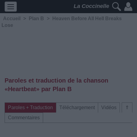
La Coccinelle
Accueil
>
Plan B
>
Heaven Before All Hell Breaks
Lose
Paroles et traduction de la chanson
«Heartbeat» par Plan B
Paroles + Traduction
Téléchargement
Vidéos
⇑
Commentaires