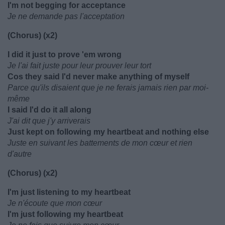
I'm not begging for acceptance
Je ne demande pas l'acceptation
(Chorus) (x2)
I did it just to prove 'em wrong
Je l'ai fait juste pour leur prouver leur tort
Cos they said I'd never make anything of myself
Parce qu'ils disaient que je ne ferais jamais rien par moi-
même
I said I'd do it all along
J'ai dit que j'y arriverais
Just kept on following my heartbeat and nothing else
Juste en suivant les battements de mon cœur et rien
d'autre
(Chorus) (x2)
I'm just listening to my heartbeat
Je n'écoute que mon cœur
I'm just following my heartbeat