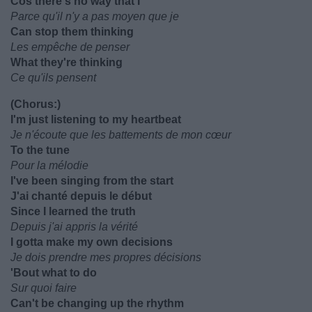
Cos there's no way that I
Parce qu'il n'y a pas moyen que je
Can stop them thinking
Les empêche de penser
What they're thinking
Ce qu'ils pensent
(Chorus:)
I'm just listening to my heartbeat
Je n'écoute que les battements de mon cœur
To the tune
Pour la mélodie
I've been singing from the start
J'ai chanté depuis le début
Since I learned the truth
Depuis j'ai appris la vérité
I gotta make my own decisions
Je dois prendre mes propres décisions
'Bout what to do
Sur quoi faire
Can't be changing up the rhythm