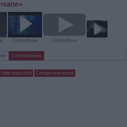
Insane»
ve
Concert/Live
Concert/Live
éos
Commentaires
cette traduction
Corriger une erreur