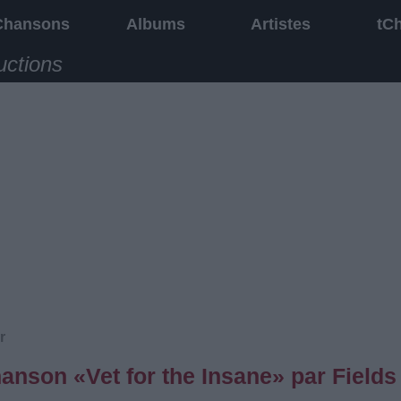
Chansons
Albums
Artistes
tC
uctions
r
hanson «Vet for the Insane» par Fields