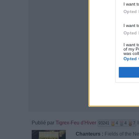
I want t
Opted 
I want t
Opted 
I want t
of my P
was col
Opted 
Publié par
Tigrex-Feu d'Hiver
l
93241
4
4
7
Chanteurs :
Fields of the N