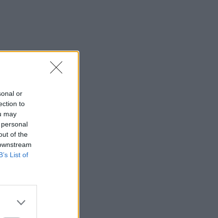
sonal or
ection to
ou may
 personal
out of the
 downstream
B’s List of