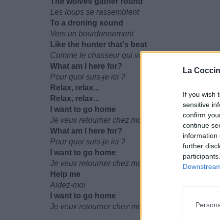
The wolves gather round
Les loups se rassemblent
To a droning sound
Vers un bourdonnement
Like the hunter that's beat
Comme le chasseur qui vainc
What am I here for?
La Coccin
Pour quoi suis-je ici ?
Relax, relax...
If you wish 
Relax, relax...
sensitive in
I want to go home
confirm you
Je veux retourner chez moi
continue se
What am I here for?
information 
Pour quoi suis-je ici ?
further disc
I want to go home
participants
Je veux retourner chez moi
Downstream 
Help me
Aidez-moi
I want to go home
Persona
Je veux retourner chez moi