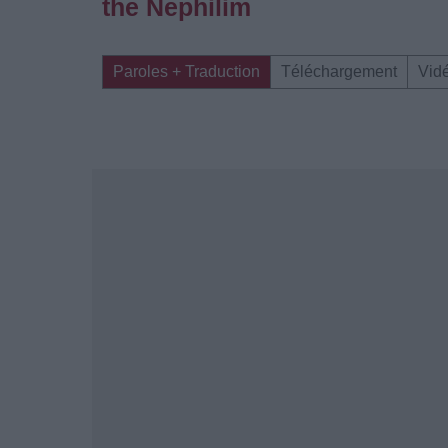
the Nephilim
Paroles + Traduction
Téléchargement
Vid