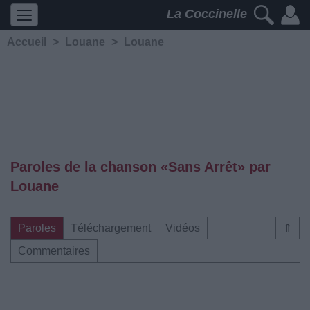
La Coccinelle
Accueil
>
Louane
>
Louane
Paroles de la chanson «Sans Arrêt» par
Louane
Paroles
Téléchargement
Vidéos
⇑
Commentaires