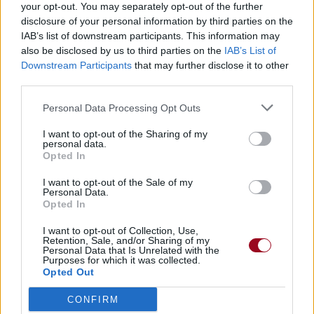
your opt-out. You may separately opt-out of the further
Concert/Live
Chanson sans vidéo
disclosure of your personal information by third parties on the
IAB’s list of downstream participants. This information may
Paroles
Téléchargement
Vidéos
⇑
also be disclosed by us to third parties on the
IAB’s List of
Downstream Participants
that may further disclose it to other
Commentaires
third parties.
parole
Personal Data Processing Opt Outs
I want to opt-out of the Sharing of my
Dire «merci» pour cette traduction
Corriger une erreur
personal data.
Opted In
I want to opt-out of the Sale of my
Personal Data.
Opted In
I want to opt-out of Collection, Use,
Retention, Sale, and/or Sharing of my
Personal Data that Is Unrelated with the
Purposes for which it was collected.
Opted Out
CONFIRM