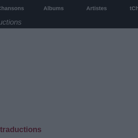
Chansons
Albums
Artistes
tC
uctions
traductions