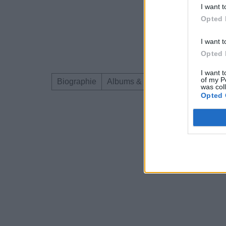
I want t
Opted 
I want t
Opted 
I want t
of my P
Biographie
Albums & Chansons
Téléchar
was col
Opted 
Dire «merci» pour 