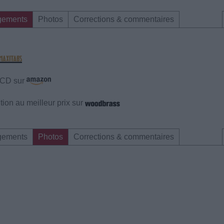
gements
Photos
Corrections & commentaires
e CD sur
ion au meilleur prix sur
gements
Photos
Corrections & commentaires