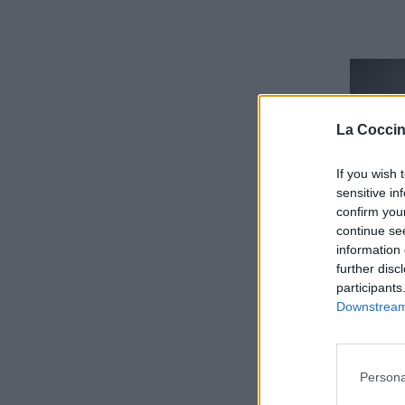
La Coccin
If you wish 
sensitive in
confirm you
continue se
information 
further disc
participants
Downstream 
Persona