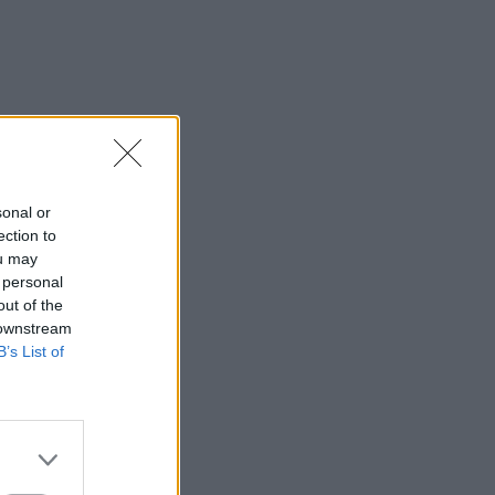
sonal or
ection to
ou may
 personal
out of the
 downstream
B’s List of