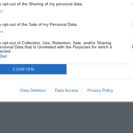
o opt-out of the Sharing of my personal data.
In
o opt-out of the Sale of my Personal Data.
In
o opt-out of Collection, Use, Retention, Sale, and/or Sharing
ersonal Data that Is Unrelated with the Purposes for which it
gements
Photos
Corrections & commentaires
lected.
Out
cette traduction
Corriger une erreur
CONFIRM
Data Deletion
Data Access
Privacy Policy