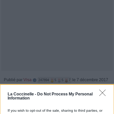
Publié par
Visa
le 7 décembre 2017
247894
5
5
7
à 9h53.
La Coccinelle -
Do Not Process My Personal
Chanteurs :
Too Close to Touch
Information
Albums :
Haven't Been Myself
If you wish to opt-out of the sale, sharing to third parties, or