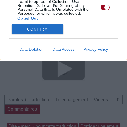
I want to opt-out of Collection, Use,
Commentaires
Retention, Sale, and/or Sharing of my
Personal Data that Is Unrelated with the
Purposes for which it was collected.
Voir la vidéo de «Miss Your Face»
Opted Out
CONFIRM
Data Deletion
Data Access
Privacy Policy
Chanson sans vidéo
Concert/Live
Concert/Live
Paroles + Traduction
Téléchargement
Vidéos
⇑
Commentaires
Dire «merci» pour cette traduction
Corriger une erreur