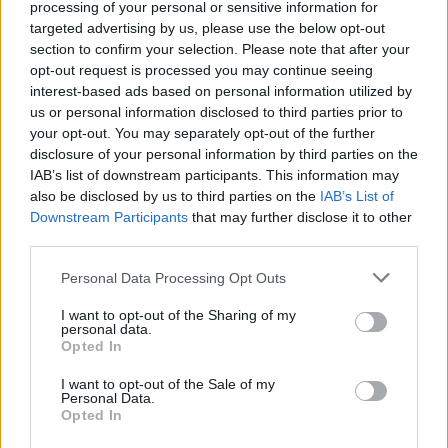
processing of your personal or sensitive information for
targeted advertising by us, please use the below opt-out
section to confirm your selection. Please note that after your
Paroles + Traduction
Téléchargement
Vidéos
⇑
opt-out request is processed you may continue seeing
Commentaires
interest-based ads based on personal information utilized by
us or personal information disclosed to third parties prior to
your opt-out. You may separately opt-out of the further
disclosure of your personal information by third parties on the
IAB’s list of downstream participants. This information may
Pour prolonger le plaisir musical :
also be disclosed by us to third parties on the
IAB’s List of
Downstream Participants
that may further disclose it to other
Vous aimez chanter, apprenez la guitare chez
third parties.
Télécharger légalement les MP3 sur
Télécharger légalement les MP3 ou trouver le CD sur
Personal Data Processing Opt Outs
Trouver des vinyles et des CD sur
I want to opt-out of the Sharing of my
personal data.
Trouver un instrument de musique ou une partition au
Opted In
meilleur prix sur
I want to opt-out of the Sale of my
Personal Data.
Opted In
Paroles + Traduction
Téléchargement
Vidéos
⇑