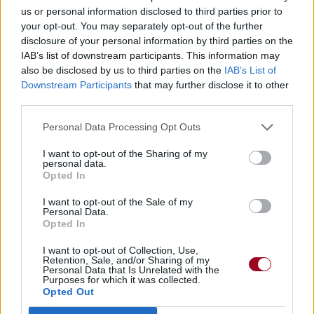
us or personal information disclosed to third parties prior to
your opt-out. You may separately opt-out of the further
disclosure of your personal information by third parties on the
Pour prolonger le plaisir musical :
IAB’s list of downstream participants. This information may
also be disclosed by us to third parties on the
IAB’s List of
Vous aimez chanter, apprenez la guitare chez
Downstream Participants
that may further disclose it to other
Télécharger légalement les MP3 sur
third parties.
Télécharger légalement les MP3 ou trouver le CD sur
Personal Data Processing Opt Outs
Trouver des vinyles et des CD sur
I want to opt-out of the Sharing of my
Trouver un instrument de musique ou une partition au
personal data.
meilleur prix sur
Opted In
I want to opt-out of the Sale of my
Personal Data.
Paroles + Traduction
Téléchargement
Vidéos
⇑
Opted In
Commentaires
I want to opt-out of Collection, Use,
Retention, Sale, and/or Sharing of my
Personal Data that Is Unrelated with the
Voir la vidéo de «Journey Of The
Purposes for which it was collected.
Opted Out
Magi»