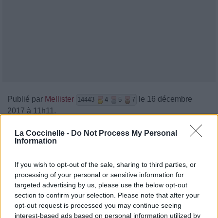
Publié par
Mellister
le 16 décembre
14443
4
5
7
2017 à 11h11.
Chanteurs :
Frank Turner
La Coccinelle -
Do Not Process My Personal
Albums :
Poetry Of The Deed
Information
If you wish to opt-out of the sale, sharing to third parties, or
processing of your personal or sensitive information for
targeted advertising by us, please use the below opt-out
Paroles + Traduction
Téléchargement
Vidéos
⇑
section to confirm your selection. Please note that after your
Commentaires
opt-out request is processed you may continue seeing
interest-based ads based on personal information utilized by