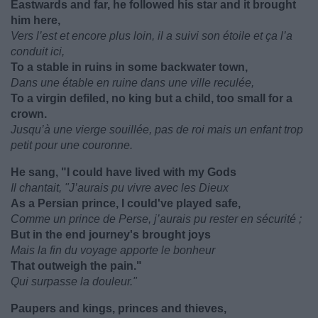
Eastwards and far, he followed his star and it brought
him here,
Vers l’est et encore plus loin, il a suivi son étoile et ça l’a
conduit ici,
To a stable in ruins in some backwater town,
Dans une étable en ruine dans une ville reculée,
To a virgin defiled, no king but a child, too small for a
crown.
Jusqu’à une vierge souillée, pas de roi mais un enfant trop
petit pour une couronne.
He sang, "I could have lived with my Gods
Il chantait, "J’aurais pu vivre avec les Dieux
As a Persian prince, I could've played safe,
Comme un prince de Perse, j’aurais pu rester en sécurité ;
But in the end journey's brought joys
Mais la fin du voyage apporte le bonheur
That outweigh the pain."
Qui surpasse la douleur."
Paupers and kings, princes and thieves,