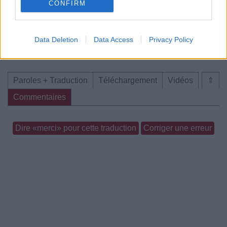
CONFIRM
Data Deletion
Data Access
Privacy Policy
Concert/Live
Concert/Live
Paroles + Traduction
Téléchargement
Vidéos
⇑
Commentaires
Dire «merci» pour cette traduction
Corriger une erreur