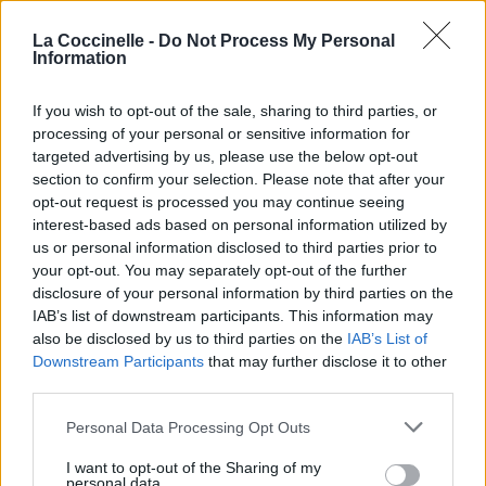
Nous sommes sur le point de nous élever chéri, plus haut
nous allons
La Coccinelle -
Do Not Process My Personal
We're blowing out speakers
Information
Nous explosons les haut-parleurs
Our heart a little clearer
If you wish to opt-out of the sale, sharing to third parties, or
Notre cœur un peu plus clair
processing of your personal or sensitive information for
We 'bout to go up baby, up we go
targeted advertising by us, please use the below opt-out
Nous sommes sur le point de nous élever chéri, plus haut
section to confirm your selection. Please note that after your
nous allons
opt-out request is processed you may continue seeing
We 'bout to go up baby, up we go
interest-based ads based on personal information utilized by
Nous sommes sur le point de nous élever chéri, plus haut
us or personal information disclosed to third parties prior to
nous allons
your opt-out. You may separately opt-out of the further
disclosure of your personal information by third parties on the
IAB’s list of downstream participants. This information may
For worst or for better
also be disclosed by us to third parties on the
IAB’s List of
Pour le pire ou le meilleur
Downstream Participants
that may further disclose it to other
Gonna give it to you
third parties.
Je vais te le donner
Personal Data Processing Opt Outs
In capital letters
En lettres capitales
I want to opt-out of the Sharing of my
personal data.