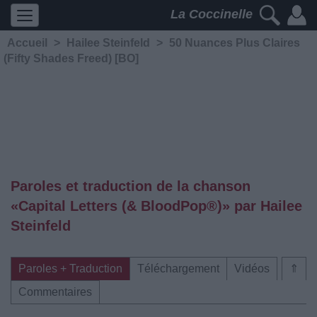
La Coccinelle
Accueil
>
Hailee Steinfeld
>
50 Nuances Plus Claires
(Fifty Shades Freed) [BO]
Paroles et traduction de la chanson
«Capital Letters (& BloodPop®)» par Hailee
Steinfeld
Paroles + Traduction
Téléchargement
Vidéos
⇑
Commentaires