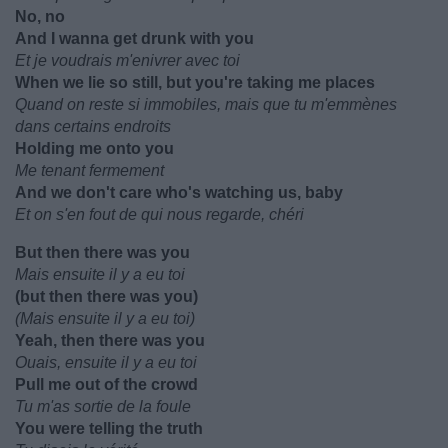
No, no
And I wanna get drunk with you
Et je voudrais m'enivrer avec toi
When we lie so still, but you're taking me places
Quand on reste si immobiles, mais que tu m'emmènes
dans certains endroits
Holding me onto you
Me tenant fermement
And we don't care who's watching us, baby
Et on s'en fout de qui nous regarde, chéri
But then there was you
Mais ensuite il y a eu toi
(but then there was you)
(Mais ensuite il y a eu toi)
Yeah, then there was you
Ouais, ensuite il y a eu toi
Pull me out of the crowd
Tu m'as sortie de la foule
You were telling the truth