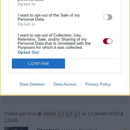
Opted In
I want to opt-out of the Sale of my
Personal Data.
Opted In
I want to opt-out of Collection, Use,
Retention, Sale, and/or Sharing of my
Personal Data that Is Unrelated with the
Purposes for which it was collected.
Opted Out
CONFIRM
Data Deletion
Data Access
Privacy Policy
Publié par
Visa
le 13 janvier 2018 à
247824
5
5
7
12h38.