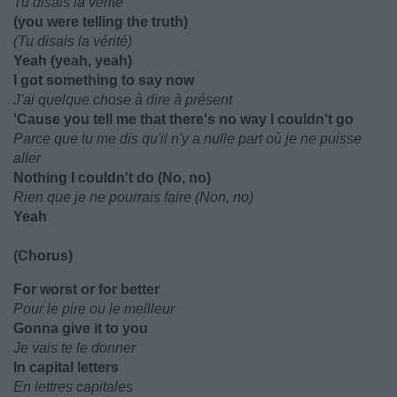
Tu disais la vérité
(you were telling the truth)
(Tu disais la vérité)
Yeah (yeah, yeah)
I got something to say now
J'ai quelque chose à dire à présent
'Cause you tell me that there's no way I couldn't go
Parce que tu me dis qu'il n'y a nulle part où je ne puisse
aller
Nothing I couldn't do (No, no)
Rien que je ne pourrais faire (Non, no)
Yeah
(Chorus)
For worst or for better
Pour le pire ou le meilleur
Gonna give it to you
Je vais te le donner
In capital letters
En lettres capitales