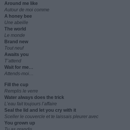
Around me like
Autour de moi comme
A honey bee
Une abeille
The world
Le monde
Brand new
Tout neuf
Awaits you
T’attend
Wait for me…
Attends-moi…
Fill the cup
Remplis le verre
Water always does the trick
L’eau fait toujours l’affaire
Seal the lid and let you cry with it
Sceller le couvercle et te laissais pleurer avec
You grown up
Tu as grandis