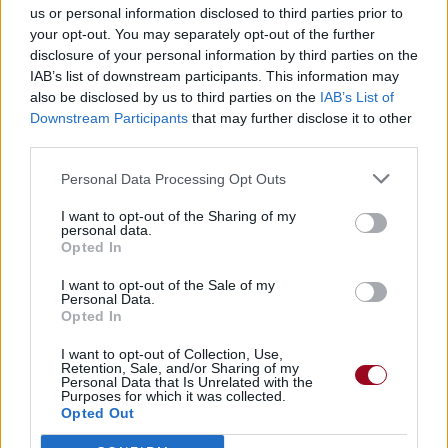
us or personal information disclosed to third parties prior to
your opt-out. You may separately opt-out of the further
disclosure of your personal information by third parties on the
IAB’s list of downstream participants. This information may
also be disclosed by us to third parties on the
IAB’s List of
Downstream Participants
that may further disclose it to other
third parties.
Personal Data Processing Opt Outs
I want to opt-out of the Sharing of my
personal data.
Opted In
I want to opt-out of the Sale of my
Personal Data.
Opted In
I want to opt-out of Collection, Use,
Retention, Sale, and/or Sharing of my
Personal Data that Is Unrelated with the
Purposes for which it was collected.
Publié par
Mellister
le 17 janvier 2018 à
14443
4
5
7
Opted Out
7h35.