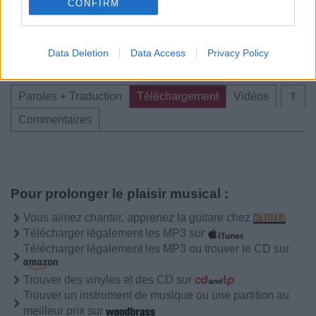
CONFIRM
Chanteurs :
Louden Swain
Albums :
Sky Alive
Data Deletion
Data Access
Privacy Policy
Paroles + Traduction
Téléchargement
Vidéos
⇑
Commentaires
Pour prolonger le plaisir musical :
Vous aimez chanter, apprenez la guitare chez
Télécharger légalement les MP3 sur
Télécharger légalement les MP3 ou trouver le CD sur
Trouver des vinyles et des CD sur
Trouver un instrument de musique ou une partition au
meilleur prix sur