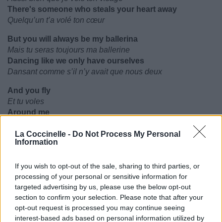
There's someone who steals your heart away
Quelqu’un t’a volé ton cœur
But you will always be my ballerina
Mais tu seras toujours ma ballerine
Dancing like we only have ourselves
Dansant comme s’il n’y avait que nous deux
And you fly
Et tu voles
Around me
Autour de moi
Swaying next to me
La Coccinelle -
Do Not Process My Personal
Information
Balançant autour de moi
The world/Brand new/Awaits you
If you wish to opt-out of the sale, sharing to third parties, or
Le monde/tout neuf/ t’attend
processing of your personal or sensitive information for
Wait for me…
targeted advertising by us, please use the below opt-out
Attends-moi…
section to confirm your selection. Please note that after your
Wait for me.
opt-out request is processed you may continue seeing
Attends-moi.
interest-based ads based on personal information utilized by