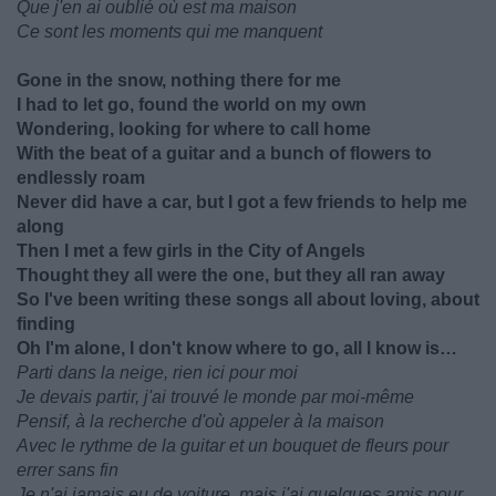
Que j'en ai oublié où est ma maison
Ce sont les moments qui me manquent
Gone in the snow, nothing there for me
I had to let go, found the world on my own
Wondering, looking for where to call home
With the beat of a guitar and a bunch of flowers to
endlessly roam
Never did have a car, but I got a few friends to help me
along
Then I met a few girls in the City of Angels
Thought they all were the one, but they all ran away
So I've been writing these songs all about loving, about
finding
Oh I'm alone, I don't know where to go, all I know is…
Parti dans la neige, rien ici pour moi
Je devais partir, j'ai trouvé le monde par moi-même
Pensif, à la recherche d'où appeler à la maison
Avec le rythme de la guitar et un bouquet de fleurs pour
errer sans fin
Je n'ai jamais eu de voiture, mais j'ai quelques amis pour