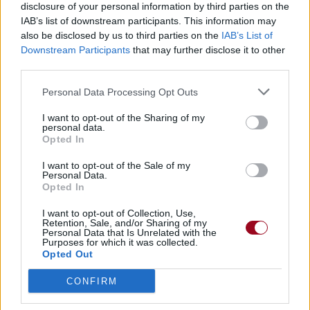
disclosure of your personal information by third parties on the
J'ai été tellement prise dans le mouvement
IAB’s list of downstream participants. This information may
Que j'en ai oublié où est ma maison
also be disclosed by us to third parties on the
IAB’s List of
Downstream Participants
that may further disclose it to other
third parties.
These are the moments I'm missing (x9)
Ce sont les moments qui me manquent
Personal Data Processing Opt Outs
I want to opt-out of the Sharing of my
personal data.
Opted In
I want to opt-out of the Sale of my
Personal Data.
Opted In
I want to opt-out of Collection, Use,
Retention, Sale, and/or Sharing of my
Personal Data that Is Unrelated with the
Purposes for which it was collected.
Opted Out
CONFIRM