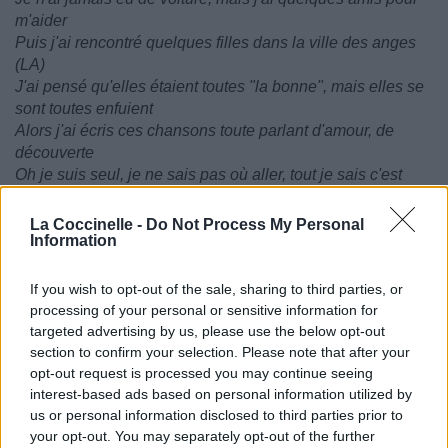
m'aider
Puis j'ai rencontré quelques filles dans la ville des anges
(LA)
J'ai pensé qu'elles étaient toutes "la bonne", mais elles se
sont toutes enfuient
Alors j'ai écris ces chansons toute parlant d'amour, de
découverte
Oh je suis seul, je ne sais pas où aller, tout je sais c'est
que….
La Coccinelle -
Do Not Process My Personal
These are the moments I'm missing
Information
Cos I've been so caught in the motions
Forgotten right where my home is
If you wish to opt-out of the sale, sharing to third parties, or
These are the moments I'm missing
processing of your personal or sensitive information for
Cos I've been so caught in the motions
targeted advertising by us, please use the below opt-out
Forgotten where my home is
section to confirm your selection. Please note that after your
Ce sont les moments qui me manquent
opt-out request is processed you may continue seeing
J'ai été tellement prise dans le mouvement
interest-based ads based on personal information utilized by
us or personal information disclosed to third parties prior to
Que j'en ai oublié où est ma maison
your opt-out. You may separately opt-out of the further
Ce sont les moments qui me manquent