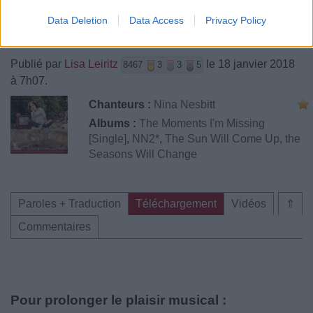
Data Deletion
Data Access
Privacy Policy
Publié par
Lisa Leiritz
le 18 janvier 2018
8467
3
3
5
à 7h07.
Chanteurs :
Nina Nesbitt
Albums :
The Moments I'm Missing
[Single]
,
NN2*
,
The Sun Will Come Up, the
Seasons Will Change
Paroles + Traduction
Téléchargement
Vidéos
⇑
Commentaires
Pour prolonger le plaisir musical :