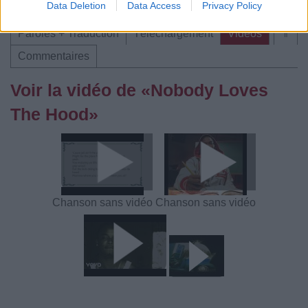
Data Deletion
Data Access
Privacy Policy
Paroles + Traduction
Téléchargement
Vidéos
⇑
Commentaires
Voir la vidéo de «Nobody Loves
The Hood»
Chanson sans vidéo
Chanson sans vidéo