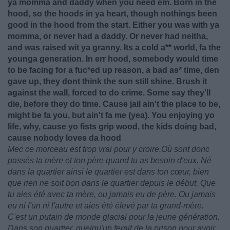
ya momma and daddy when you need em. Born in the
hood, so the hoods in ya heart, though nothings been
good in the hood from the start. Either you was with ya
momma, or never had a daddy. Or never had neitha,
and was raised wit ya granny. Its a cold a** world, fa the
younga generation. In err hood, somebody would time
to be facing for a fuc*ed up reason, a bad as* time, den
gave up, they dont think the sun still shine. Brush it
against the wall, forced to do crime. Some say they'll
die, before they do time. Cause jail ain't the place to be,
might be fa you, but ain't fa me (yea). You enjoying yo
life, why, cause yo fists grip wood, the kids doing bad,
cause nobody loves da hood
Mec ce morceau est trop vrai pour y croire.Où sont donc
passés ta mère et ton père quand tu as besoin d'eux. Né
dans la quartier ainsi le quartier est dans ton cœur, bien
que rien ne soit bon dans le quartier depuis le début. Que
tu aies été avec ta mère, ou jamais eu de père. Ou jamais
eu ni l'un ni l'autre et aies été élevé par ta grand-mère.
C'est un putain de monde glacial pour la jeune génération.
Dans son quartier, quelqu'un ferait de la prison pour avoir