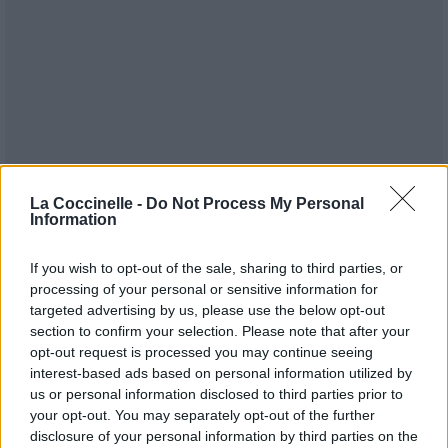
La Coccinelle -
Do Not Process My Personal
Information
If you wish to opt-out of the sale, sharing to third parties, or
processing of your personal or sensitive information for
targeted advertising by us, please use the below opt-out
section to confirm your selection. Please note that after your
opt-out request is processed you may continue seeing
interest-based ads based on personal information utilized by
Publié par
Visa
le 23 janvier 2018 à
247824
5
5
7
us or personal information disclosed to third parties prior to
9h33.
your opt-out. You may separately opt-out of the further
disclosure of your personal information by third parties on the
Chanteurs :
Huey