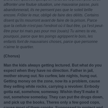
affronter une foutue situation, une mauvaise passe, puis
abandonnerait, ils ne pensent pas que le soleil brille
encore. Frôler le mur, obligé de faire des délits. Certains
disent qu'ils mourront avant de faire de la prison. Parce
que la cellule n'est pas l'endroit où il faut être, ça l'est peut-
être pour toi mais pas pour moi (ouais) Tu aimes ta vie,
pourquoi, parce que tes poings agrippent le bois, les
enfants font de mauvaises choses, parce que personne
n'aime le quartier.
(Chorus)
Man the kids always getting lectured. But what do you
expect when they have no direction. Father in jail,
mother strung out. No curfew, late nights, hung out.
Getting money on the zone, now its a problem, cause
they selling white rocks, carrying a revolver. Errbody
gotta eat, somehow, someway. Wishin they'll make it
out, somehow someday. They can put the drugs down,
and pick up the books, Theres only a few good cops,
cause most of them crooks. Suppossed to protect and