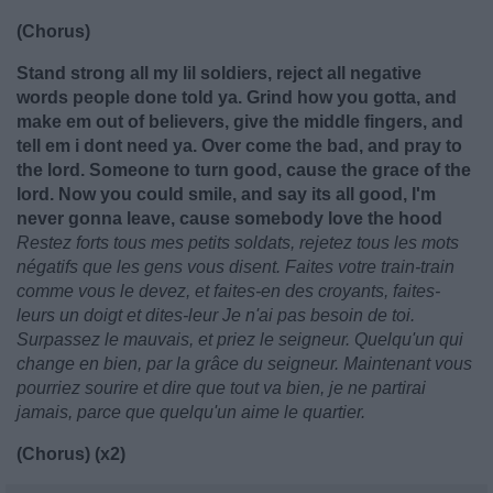
(Chorus)
Stand strong all my lil soldiers, reject all negative
words people done told ya. Grind how you gotta, and
make em out of believers, give the middle fingers, and
tell em i dont need ya. Over come the bad, and pray to
the lord. Someone to turn good, cause the grace of the
lord. Now you could smile, and say its all good, I'm
never gonna leave, cause somebody love the hood
Restez forts tous mes petits soldats, rejetez tous les mots
négatifs que les gens vous disent. Faites votre train-train
comme vous le devez, et faites-en des croyants, faites-
leurs un doigt et dites-leur Je n'ai pas besoin de toi.
Surpassez le mauvais, et priez le seigneur. Quelqu'un qui
change en bien, par la grâce du seigneur. Maintenant vous
pourriez sourire et dire que tout va bien, je ne partirai
jamais, parce que quelqu'un aime le quartier.
(Chorus) (x2)