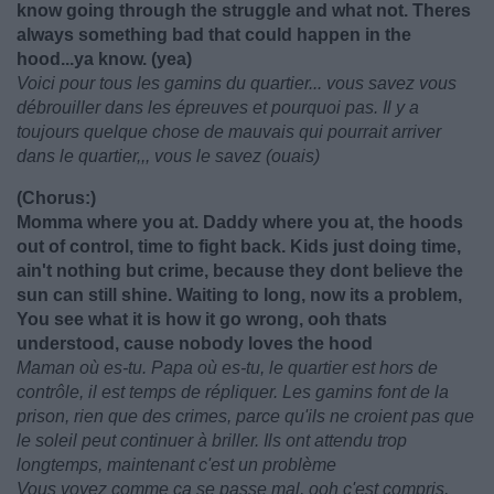
know going through the struggle and what not. Theres
always something bad that could happen in the
hood...ya know. (yea)
Voici pour tous les gamins du quartier... vous savez vous
débrouiller dans les épreuves et pourquoi pas. Il y a
toujours quelque chose de mauvais qui pourrait arriver
dans le quartier,,, vous le savez (ouais)
(Chorus:)
Momma where you at. Daddy where you at, the hoods
out of control, time to fight back. Kids just doing time,
ain't nothing but crime, because they dont believe the
sun can still shine. Waiting to long, now its a problem,
You see what it is how it go wrong, ooh thats
understood, cause nobody loves the hood
Maman où es-tu. Papa où es-tu, le quartier est hors de
contrôle, il est temps de répliquer. Les gamins font de la
prison, rien que des crimes, parce qu'ils ne croient pas que
le soleil peut continuer à briller. Ils ont attendu trop
longtemps, maintenant c'est un problème
Vous voyez comme ça se passe mal, ooh c'est compris,