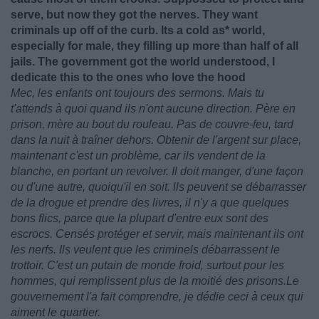
serve, but now they got the nerves. They want
criminals up off of the curb. Its a cold as* world,
especially for male, they filling up more than half of all
jails. The government got the world understood, I
dedicate this to the ones who love the hood
Mec, les enfants ont toujours des sermons. Mais tu
t'attends à quoi quand ils n'ont aucune direction. Père en
prison, mère au bout du rouleau. Pas de couvre-feu, tard
dans la nuit à traîner dehors. Obtenir de l'argent sur place,
maintenant c'est un problème, car ils vendent de la
blanche, en portant un revolver. Il doit manger, d'une façon
ou d'une autre, quoiqu'il en soit. lls peuvent se débarrasser
de la drogue et prendre des livres, il n'y a que quelques
bons flics, parce que la plupart d'entre eux sont des
escrocs. Censés protéger et servir, mais maintenant ils ont
les nerfs. Ils veulent que les criminels débarrassent le
trottoir. C'est un putain de monde froid, surtout pour les
hommes, qui remplissent plus de la moitié des prisons.Le
gouvernement l'a fait comprendre, je dédie ceci à ceux qui
aiment le quartier.