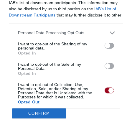
IAB’s list of downstream participants. This information may
Albums :
Notebook Paper
also be disclosed by us to third parties on the
IAB’s List of
Downstream Participants
that may further disclose it to other
third parties.
Personal Data Processing Opt Outs
Paroles + Traduction
Téléchargement
Vidéos
⇑
I want to opt-out of the Sharing of my
Commentaires
personal data.
Opted In
I want to opt-out of the Sale of my
Personal Data.
Opted In
Pour prolonger le plaisir musical :
I want to opt-out of Collection, Use,
Vous aimez chanter, apprenez la guitare chez
Retention, Sale, and/or Sharing of my
Personal Data that Is Unrelated with the
Télécharger légalement les MP3 sur
Purposes for which it was collected.
Télécharger légalement les MP3 ou trouver le CD sur
Opted Out
Trouver des vinyles et des CD sur
CONFIRM
Trouver un instrument de musique ou une partition au
meilleur prix sur