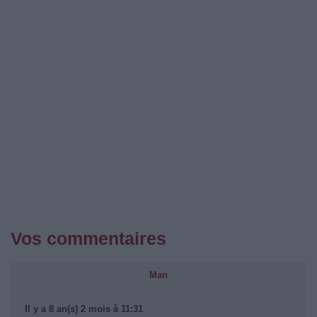
Vos commentaires
Man
Il y a 8 an(s) 2 mois à 11:31