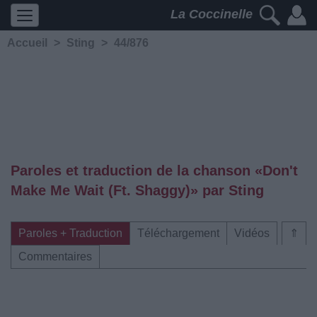
La Coccinelle
Accueil
>
Sting
>
44/876
Paroles et traduction de la chanson «Don't
Make Me Wait (Ft. Shaggy)» par Sting
Paroles + Traduction
Téléchargement
Vidéos
⇑
Commentaires