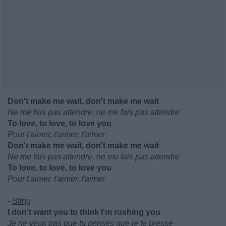
Don't make me wait, don't make me wait
Ne me fais pas attendre, ne me fais pas attendre
To love, to love, to love you
Pour t'aimer, t'aimer, t'aimer
Don't make me wait, don't make me wait
Ne me fais pas attendre, ne me fais pas attendre
To love, to love, to love you
Pour t'aimer, t'aimer, t'aimer
-
Sting
I don't want you to think I'm rushing you
Je ne veux pas que tu penses que je te presse