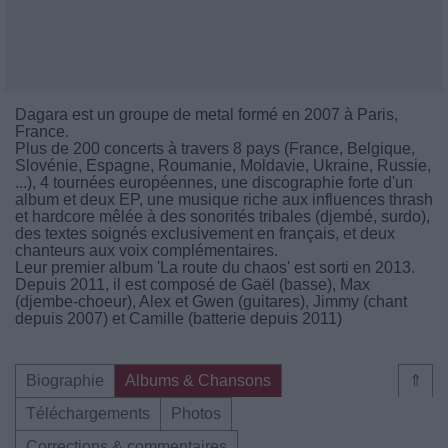
Dagara est un groupe de metal formé en 2007 à Paris,
France.
Plus de 200 concerts à travers 8 pays (France, Belgique,
Slovénie, Espagne, Roumanie, Moldavie, Ukraine, Russie,
...), 4 tournées européennes, une discographie forte d'un
album et deux EP, une musique riche aux influences thrash
et hardcore mêlée à des sonorités tribales (djembé, surdo),
des textes soignés exclusivement en français, et deux
chanteurs aux voix complémentaires.
Leur premier album 'La route du chaos' est sorti en 2013.
Depuis 2011, il est composé de Gaël (basse), Max
(djembe-choeur), Alex et Gwen (guitares), Jimmy (chant
depuis 2007) et Camille (batterie depuis 2011)
Biographie
Albums & Chansons
⇑
Téléchargements
Photos
Corrections & commentaires