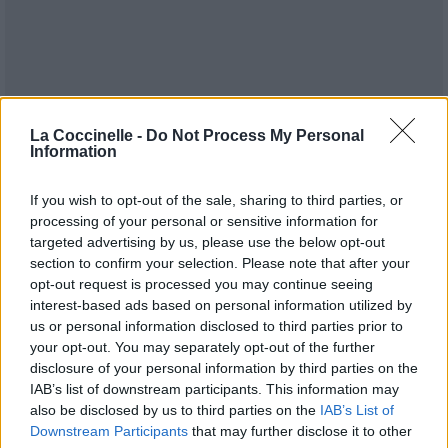
La Coccinelle -
Do Not Process My Personal
Information
If you wish to opt-out of the sale, sharing to third parties, or
processing of your personal or sensitive information for
targeted advertising by us, please use the below opt-out
section to confirm your selection. Please note that after your
opt-out request is processed you may continue seeing
Publié par
Yarezah
le 13 février 2018 à
5350
2
2
5
interest-based ads based on personal information utilized by
6h58.
us or personal information disclosed to third parties prior to
Chanteurs :
Dio
your opt-out. You may separately opt-out of the further
disclosure of your personal information by third parties on the
Albums :
Holy Diver
,
The Very Beast Of
IAB’s list of downstream participants. This information may
Dio Vol.1
also be disclosed by us to third parties on the
IAB’s List of
Downstream Participants
that may further disclose it to other