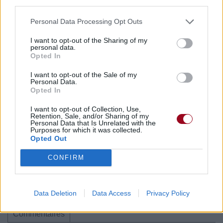
third parties.
Paroles + Traduction
Téléchargement
Vidéos
⇑
Personal Data Processing Opt Outs
Commentaires
I want to opt-out of the Sharing of my
personal data.
Opted In
I want to opt-out of the Sale of my
Pour prolonger le plaisir musical :
Personal Data.
Opted In
Vous aimez chanter, apprenez la guitare chez
Télécharger légalement les MP3 sur
I want to opt-out of Collection, Use,
Retention, Sale, and/or Sharing of my
Télécharger légalement les MP3 ou trouver le CD sur
Personal Data that Is Unrelated with the
Purposes for which it was collected.
Opted Out
Trouver des vinyles et des CD sur
Trouver un instrument de musique ou une partition au
CONFIRM
meilleur prix sur
Data Deletion
Data Access
Privacy Policy
Paroles + Traduction
Téléchargement
Vidéos
⇑
Commentaires