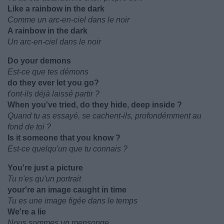
Like a rainbow in the dark
Comme un arc-en-ciel dans le noir
A rainbow in the dark
Un arc-en-ciel dans le noir
Do your demons
Est-ce que tes démons
do they ever let you go?
t'ont-ils déjà laissé partir ?
When you've tried, do they hide, deep inside ?
Quand tu as essayé, se cachent-ils, profondémment au
fond de toi ?
Is it someone that you know ?
Est-ce quelqu'un que tu connais ?
You're just a picture
Tu n'es qu'un portrait
your're an image caught in time
Tu es une image figée dans le temps
We're a lie
Nous sommes un mensonge