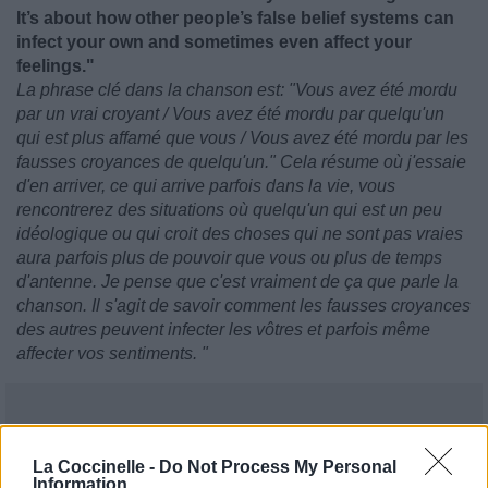
It’s about how other people’s false belief systems can
infect your own and sometimes even affect your
feelings."
La phrase clé dans la chanson est: "Vous avez été mordu
par un vrai croyant / Vous avez été mordu par quelqu'un
qui est plus affamé que vous / Vous avez été mordu par les
fausses croyances de quelqu'un." Cela résume où j'essaie
d'en arriver, ce qui arrive parfois dans la vie, vous
rencontrerez des situations où quelqu'un qui est un peu
idéologique ou qui croit des choses qui ne sont pas vraies
aura parfois plus de pouvoir que vous ou plus de temps
d'antenne. Je pense que c'est vraiment de ça que parle la
chanson. Il s'agit de savoir comment les fausses croyances
des autres peuvent infecter les vôtres et parfois même
affecter vos sentiments. "
La Coccinelle -
Do Not Process My Personal
Information