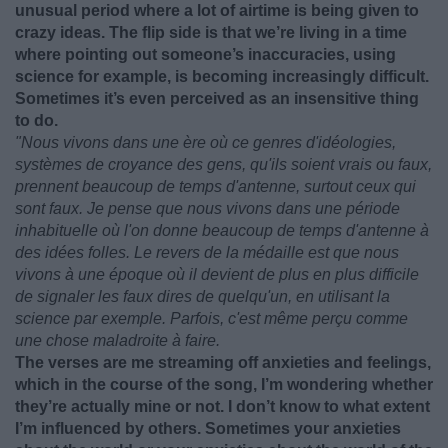
unusual period where a lot of airtime is being given to
crazy ideas. The flip side is that we’re living in a time
where pointing out someone’s inaccuracies, using
science for example, is becoming increasingly difficult.
Sometimes it’s even perceived as an insensitive thing
to do.
"Nous vivons dans une ère où ce genres d'idéologies,
systèmes de croyance des gens, qu'ils soient vrais ou faux,
prennent beaucoup de temps d'antenne, surtout ceux qui
sont faux. Je pense que nous vivons dans une période
inhabituelle où l'on donne beaucoup de temps d'antenne à
des idées folles. Le revers de la médaille est que nous
vivons à une époque où il devient de plus en plus difficile
de signaler les faux dires de quelqu'un, en utilisant la
science par exemple. Parfois, c'est même perçu comme
une chose maladroite à faire.
The verses are me streaming off anxieties and feelings,
which in the course of the song, I’m wondering whether
they’re actually mine or not. I don’t know to what extent
I’m influenced by others. Sometimes your anxieties