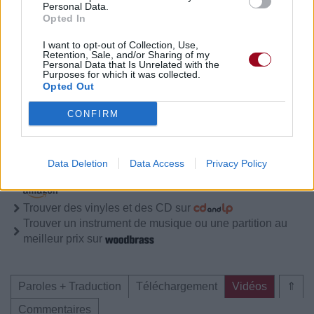
Personal Data.
Opted In
Paroles + Traduction
Téléchargement
Vidéos
⇑
I want to opt-out of Collection, Use,
Commentaires
Retention, Sale, and/or Sharing of my
Personal Data that Is Unrelated with the
Purposes for which it was collected.
Opted Out
CONFIRM
Pour prolonger le plaisir musical :
Vous aimez chanter, apprenez la guitare chez
Télécharger légalement les MP3 sur
Data Deletion
Data Access
Privacy Policy
Télécharger légalement les MP3 ou trouver le CD sur
Trouver des vinyles et des CD sur
Trouver un instrument de musique ou une partition au
meilleur prix sur
Paroles + Traduction
Téléchargement
Vidéos
⇑
Commentaires