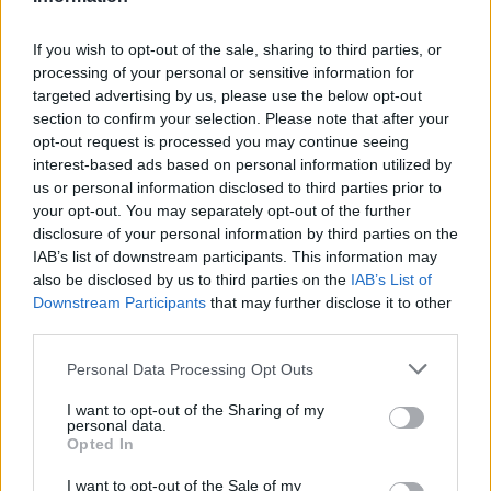
If you wish to opt-out of the sale, sharing to third parties, or
processing of your personal or sensitive information for
targeted advertising by us, please use the below opt-out
section to confirm your selection. Please note that after your
opt-out request is processed you may continue seeing
interest-based ads based on personal information utilized by
us or personal information disclosed to third parties prior to
your opt-out. You may separately opt-out of the further
disclosure of your personal information by third parties on the
IAB’s list of downstream participants. This information may
also be disclosed by us to third parties on the
IAB’s List of
Downstream Participants
that may further disclose it to other
third parties.
Publié par
Visa
le 18 février 2018 à
247834
5
5
7
9h15.
Personal Data Processing Opt Outs
Chanteurs :
Muse
I want to opt-out of the Sharing of my
Albums :
Simulation Theory
personal data.
Opted In
I want to opt-out of the Sale of my