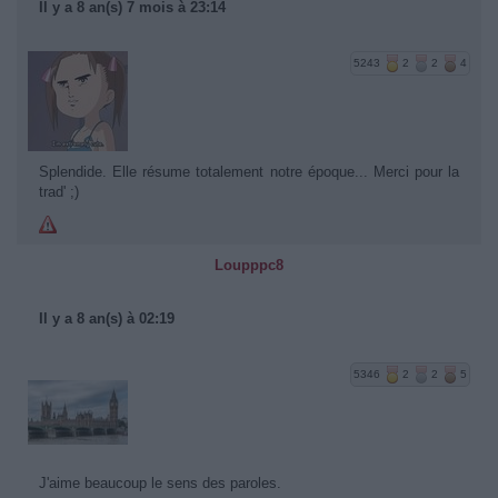
Il y a 8 an(s) 7 mois à 23:14
5243
2
2
4
Splendide. Elle résume totalement notre époque... Merci pour la
trad' ;)
Loupppc8
Il y a 8 an(s) à 02:19
5346
2
2
5
J'aime beaucoup le sens des paroles.