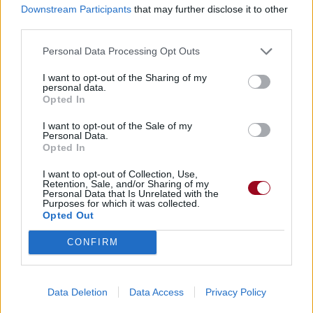
Downstream Participants
that may further disclose it to other
Voir la vidéo de «The Heart Asks
third parties.
Pleasure First»
Personal Data Processing Opt Outs
I want to opt-out of the Sharing of my
personal data.
Opted In
I want to opt-out of the Sale of my
Chanson sans vidéo
Chanson sans vidéo
Personal Data.
Opted In
I want to opt-out of Collection, Use,
Retention, Sale, and/or Sharing of my
Personal Data that Is Unrelated with the
Purposes for which it was collected.
Chanson sans vidéo
Opted Out
CONFIRM
Paroles + Traduction
Téléchargement
Vidéos
⇑
Commentaires
Data Deletion
Data Access
Privacy Policy
amour
poesie
solitude