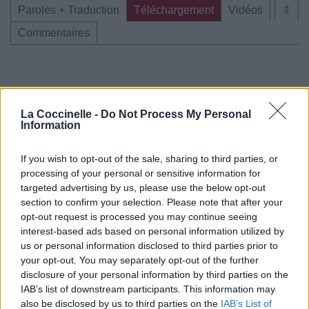
Paroles + Traduction
Téléchargement
Vidéos
⇑
Commentaires
Pour prolonger le plaisir musical :
La Coccinelle -
Do Not Process My Personal
Information
Vous aimez chanter, apprenez la guitare chez
Télécharger légalement les MP3 sur
If you wish to opt-out of the sale, sharing to third parties, or
Télécharger légalement les MP3 ou trouver le CD sur
processing of your personal or sensitive information for
targeted advertising by us, please use the below opt-out
Trouver des vinyles et des CD sur
section to confirm your selection. Please note that after your
Trouver un instrument de musique ou une partition au
opt-out request is processed you may continue seeing
meilleur prix sur
interest-based ads based on personal information utilized by
us or personal information disclosed to third parties prior to
your opt-out. You may separately opt-out of the further
Paroles + Traduction
Téléchargement
Vidéos
⇑
disclosure of your personal information by third parties on the
IAB’s list of downstream participants. This information may
Commentaires
also be disclosed by us to third parties on the
IAB’s List of