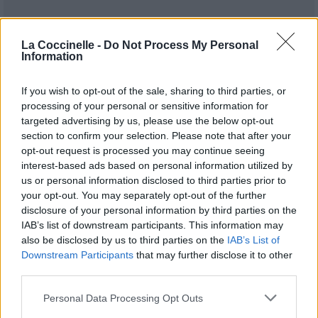
La Coccinelle -
Do Not Process My Personal
Information
If you wish to opt-out of the sale, sharing to third parties, or
Publié par
processing of your personal or sensitive information for
Visa
le 14 mars 2018 à
247824
5
5
7
targeted advertising by us, please use the below opt-out
15h16.
section to confirm your selection. Please note that after your
Chanteurs :
James Bay
opt-out request is processed you may continue seeing
interest-based ads based on personal information utilized by
Albums :
Electric Light
us or personal information disclosed to third parties prior to
your opt-out. You may separately opt-out of the further
disclosure of your personal information by third parties on the
IAB’s list of downstream participants. This information may
Paroles + Traduction
Téléchargement
Vidéos
⇑
also be disclosed by us to third parties on the
IAB’s List of
Downstream Participants
that may further disclose it to other
Commentaires
third parties.
Personal Data Processing Opt Outs