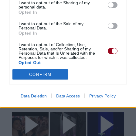
I want to opt-out of the Sharing of my
Pour prolonger le plaisir musical :
personal data.
Opted In
Vous aimez chanter, apprenez la guitare chez
I want to opt-out of the Sale of my
Télécharger légalement les MP3 sur
Personal Data.
Télécharger légalement les MP3 ou trouver le CD sur
Opted In
Trouver des vinyles et des CD sur
I want to opt-out of Collection, Use,
Retention, Sale, and/or Sharing of my
Trouver un instrument de musique ou une partition au
Personal Data that Is Unrelated with the
Purposes for which it was collected.
meilleur prix sur
Opted Out
CONFIRM
Paroles + Traduction
Téléchargement
Vidéos
⇑
Commentaires
Data Deletion
Data Access
Privacy Policy
Voir la vidéo de «Pink Lemonade»