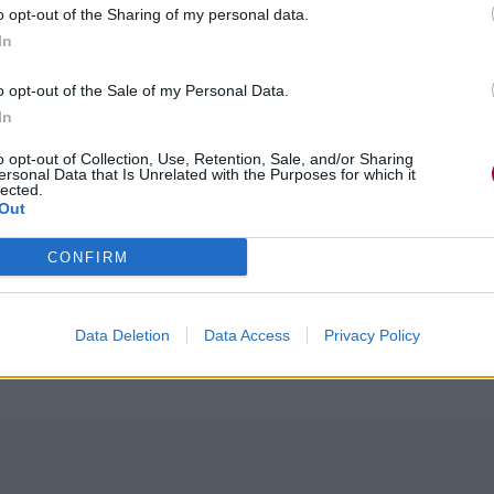
face au regret
o opt-out of the Sharing of my personal data.
que j'ai toujours dit
In
 qu'ils connaissent mon nom
o opt-out of the Sale of my Personal Data.
 amis
In
o opt-out of Collection, Use, Retention, Sale, and/or Sharing
me
ersonal Data that Is Unrelated with the Purposes for which it
lected.
Out
razy
CONFIRM
nde me déteste
 déteste
Data Deletion
Data Access
Privacy Policy
je suis fou
 déteste