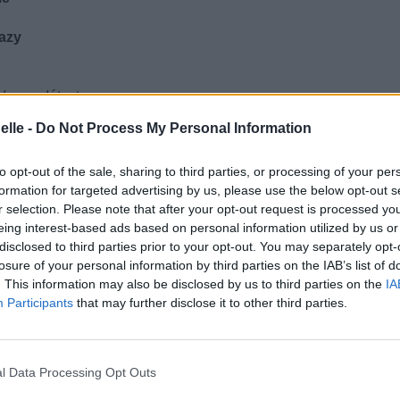
razy
nde me déteste
 déteste
elle -
Do Not Process My Personal Information
je suis fou
 déteste
to opt-out of the sale, sharing to third parties, or processing of your per
formation for targeted advertising by us, please use the below opt-out s
r selection. Please note that after your opt-out request is processed y
in my head
eing interest-based ads based on personal information utilized by us or
disclosed to third parties prior to your opt-out. You may separately opt-
et
losure of your personal information by third parties on the IAB’s list of
said?
. This information may also be disclosed by us to third parties on the
IA
 it
Participants
that may further disclose it to other third parties.
know what my name is
s
l Data Processing Opt Outs
 voix dans ma tête