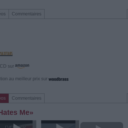
éos
Commentaires
e CD sur
ion au meilleur prix sur
éos
Commentaires
 Hates Me»