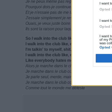
Je ne peux même pas regarder l'heure sans faire 
I want t
Pourquoi dois-je continuer à expliquer/répéter ce 
Opted 
Et je n'essaie pas de me lamenter, je le fais
J'essaie simplement je rester normal maintenant
I want t
Ouais, je veux juste boire de la tequila avec mes
Opted 
Ils sont la raison pour laquelle je reste en vie
I want t
So I walk into the club like, everybody hates 
of my P
was col
I walk into the club like, everybody hates me
Opted 
I'm talkin' to myself, shit, now they think I'm c
I walk into the club like, everybody hates me
Like everybody hates me
Alors je marche dans le club comme, tout le mo
Je marche dans le club comme, tout le monde me
Je parle seul, merde, maintenant ils pensent que 
Je marche dans le club comme, tout le monde me
Comme tout le monde me déteste