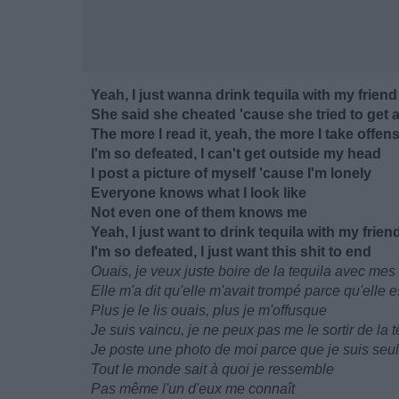
Yeah, I just wanna drink tequila with my friend
She said she cheated 'cause she tried to get
The more I read it, yeah, the more I take offen
I'm so defeated, I can't get outside my head
I post a picture of myself 'cause I'm lonely
Everyone knows what I look like
Not even one of them knows me
Yeah, I just want to drink tequila with my frien
I'm so defeated, I just want this shit to end
Ouais, je veux juste boire de la tequila avec mes
Elle m'a dit qu'elle m'avait trompé parce qu'elle e
Plus je le lis ouais, plus je m'offusque
Je suis vaincu, je ne peux pas me le sortir de la t
Je poste une photo de moi parce que je suis seul
Tout le monde sait à quoi je ressemble
Pas même l'un d'eux me connaît