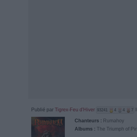
Publié par
Tigrex-Feu d'Hiver
l
93241
4
4
7
Chanteurs :
Rumahoy
Albums :
The Triumph of Pi