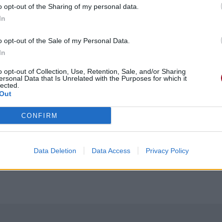
o opt-out of the Sharing of my personal data.
In
o opt-out of the Sale of my Personal Data.
In
o opt-out of Collection, Use, Retention, Sale, and/or Sharing
ersonal Data that Is Unrelated with the Purposes for which it
lected.
Out
itage
CONFIRM
e
itage
Data Deletion
Data Access
Privacy Policy
ints de l'héritage