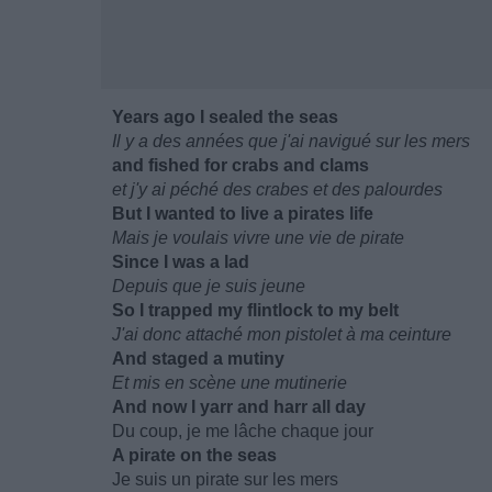
Years ago I sealed the seas
Il y a des années que j'ai navigué sur les mers
and fished for crabs and clams
et j'y ai péché des crabes et des palourdes
But I wanted to live a pirates life
Mais je voulais vivre une vie de pirate
Since I was a lad
Depuis que je suis jeune
So I trapped my flintlock to my belt
J'ai donc attaché mon pistolet à ma ceinture
And staged a mutiny
Et mis en scène une mutinerie
And now I yarr and harr all day
Du coup, je me lâche chaque jour
A pirate on the seas
Je suis un pirate sur les mers