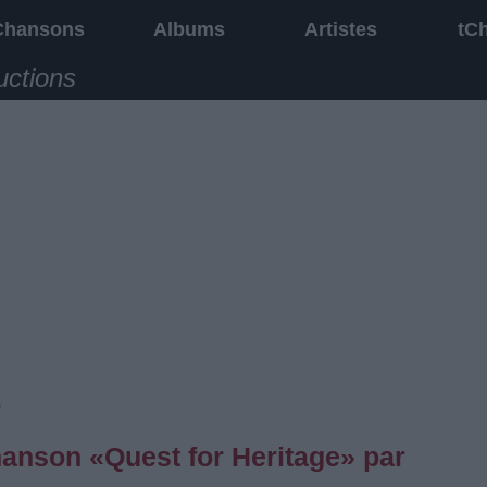
Chansons
Albums
Artistes
tC
uctions
y
chanson «Quest for Heritage» par