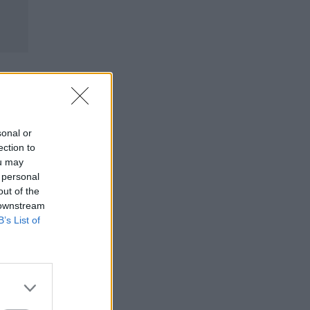
sonal or
ection to
ou may
 personal
out of the
 downstream
B’s List of