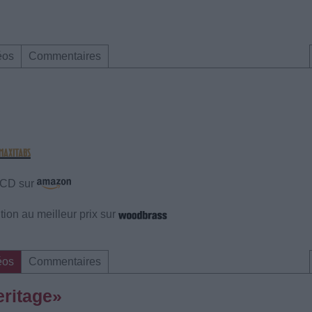
éos
Commentaires
e CD sur
ion au meilleur prix sur
éos
Commentaires
eritage»