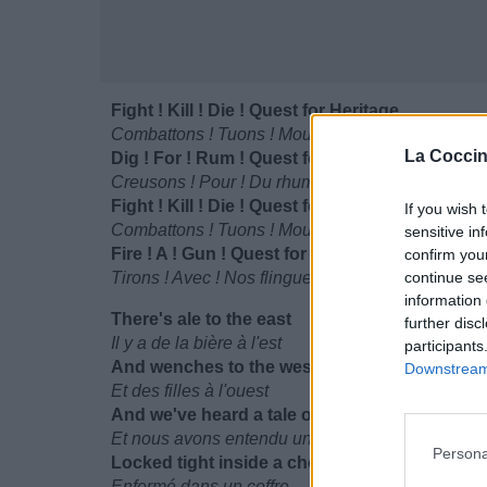
Fight ! Kill ! Die ! Quest for Heritage
Combattons ! Tuons ! Mourrez ! La quête de l'hér
La Coccin
Dig ! For ! Rum ! Quest for Heritage
Creusons ! Pour ! Du rhum ! La quête de l'héritag
Fight ! Kill ! Die ! Quest for Heritage
If you wish 
Combattons ! Tuons ! Mourrez ! La quête de l'hér
sensitive in
Fire ! A ! Gun ! Quest for Heritage Points
confirm you
Tirons ! Avec ! Nos flingues ! La quête pour les po
continue se
information 
There's ale to the east
further disc
Il y a de la bière à l'est
participants
And wenches to the west
Downstream 
Et des filles à l'ouest
And we've heard a tale of gold
Et nous avons entendu une histoire d'or
Persona
Locked tight inside a chest
Enfermé dans un coffre