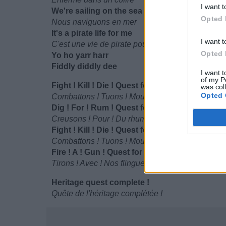
I want t
We're sailing on the sea
Opted 
Nous naviguons en mer
It's a pirate life for me
I want t
C'est une vie de pirate pour moi
Opted 
Yo ho yarr harr
Fiddly diddly dee
I want t
of my P
Fight ! Kill ! Die ! Quest for Heritage
was col
Opted 
Combattons ! Tuons ! Mourrez ! La quête de l'hér
Dig ! For ! Rum ! Quest for Heritage
Creusons ! Pour ! Du rhum ! La quête de l'héritag
Fight ! Kill ! Die ! Quest for Heritage
Combattons ! Tuons ! Mourrez ! La quête de l'hér
Fire ! A ! Gun ! Quest for Heritage Points
Tirons ! Avec ! Nos flingues ! La quête pour les po
Heritage quest complete !
Quête de l'héritage complétée !