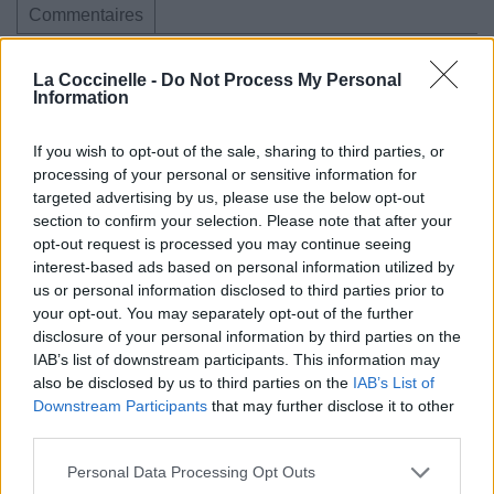
Commentaires
La Coccinelle -
Do Not Process My Personal
Information
Pour prolonger le plaisir musical :
If you wish to opt-out of the sale, sharing to third parties, or
Vous aimez chanter, apprenez la guitare chez
processing of your personal or sensitive information for
Télécharger légalement les MP3 sur
targeted advertising by us, please use the below opt-out
Télécharger légalement les MP3 ou trouver le CD sur
section to confirm your selection. Please note that after your
opt-out request is processed you may continue seeing
Trouver des vinyles et des CD sur
interest-based ads based on personal information utilized by
Trouver un instrument de musique ou une partition au
us or personal information disclosed to third parties prior to
your opt-out. You may separately opt-out of the further
meilleur prix sur
disclosure of your personal information by third parties on the
IAB’s list of downstream participants. This information may
also be disclosed by us to third parties on the
IAB’s List of
Paroles + Traduction
Téléchargement
Vidéos
⇑
Downstream Participants
that may further disclose it to other
Commentaires
third parties.
Personal Data Processing Opt Outs
Voir la vidéo de «Love in a Time of