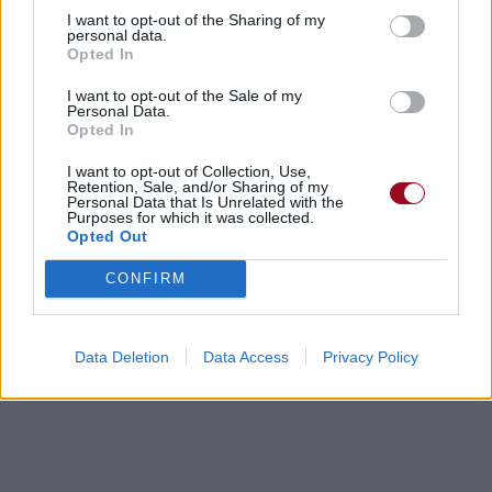
Surveillance»
I want to opt-out of the Sharing of my
personal data.
Opted In
I want to opt-out of the Sale of my
Personal Data.
Opted In
Concert/Live
Concert/Live
Concert/Live
I want to opt-out of Collection, Use,
Retention, Sale, and/or Sharing of my
Personal Data that Is Unrelated with the
Purposes for which it was collected.
Paroles + Traduction
Téléchargement
Vidéos
⇑
Opted Out
Commentaires
CONFIRM
Dire «merci» pour cette traduction
Corriger une erreur
Data Deletion
Data Access
Privacy Policy