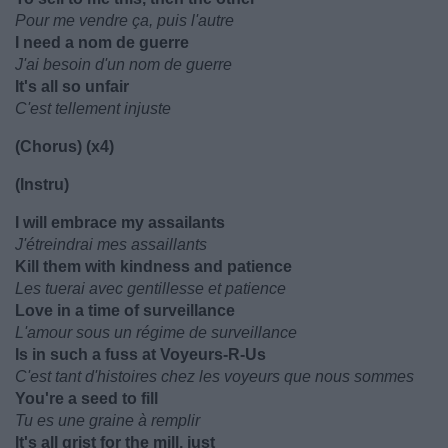
Pour me vendre ça, puis l'autre
I need a nom de guerre
J'ai besoin d'un nom de guerre
It's all so unfair
C'est tellement injuste
(Chorus) (x4)
(Instru)
I will embrace my assailants
J'étreindrai mes assaillants
Kill them with kindness and patience
Les tuerai avec gentillesse et patience
Love in a time of surveillance
L'amour sous un régime de surveillance
Is in such a fuss at Voyeurs-R-Us
C'est tant d'histoires chez les voyeurs que nous sommes
You're a seed to fill
Tu es une graine à remplir
It's all grist for the mill, just