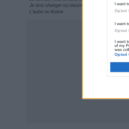
I want t
Je dois changer ou mourir
Opted 
L'aube se lèvera
I want t
Opted 
I want t
of my P
was col
Opted 