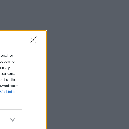
sonal or
ection to
ou may
 personal
out of the
 downstream
B’s List of