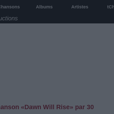
Chansons
Albums
Artistes
tC
uctions
chanson «Dawn Will Rise» par 30