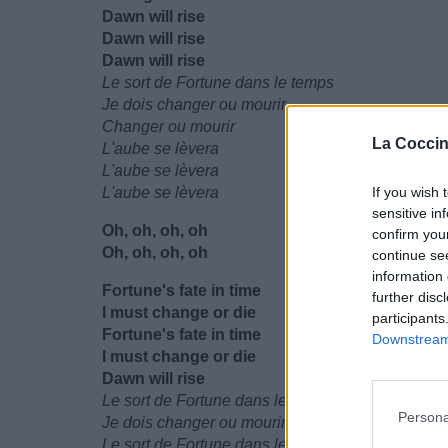
Dawn will rise
Dawn will rise
Dawn will rise
Le sort de Fortune dans le temps
Je dois changer ou mourir
Changer ou mourir
La Coccin
L'aube se lèvera
L'aube se lèvera
L'aube se lèvera
If you wish 
sensitive in
Oh, oh, oh, oh
confirm you
Oh, oh, oh, oh
continue se
information 
Fortune's fate in time
further disc
I must change or die
participants
Fortune's fate in time
Downstream 
I must change or die
Dawn will rise
Le sort de Fortune dans le temps
Persona
Je dois changer ou mourir
Le sort de Fortune dans le temps