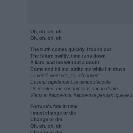
Oh, oh, oh, oh
Oh, oh, oh, oh
The truth comes quickly, I found out
The future swiftly, time runs down
A liars lead me without a doubt
Come and hit me, strike me while I'm down
La vérité vient vite, j'ai découvert
L'avenir rapidement, le temps s'écoule
Un menteur me conduit sans aucun doute
Viens et frappe-moi, frappe-moi pendant que je s
Fortune's fate in time
I must change or die
Change or die
Oh, oh, oh, oh
Change or die