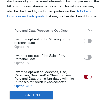
disclosure of your personal information by third parties on the
IAB’s list of downstream participants. This information may
also be disclosed by us to third parties on the
IAB’s List of
Downstream Participants
that may further disclose it to other
third parties.
Personal Data Processing Opt Outs
I want to opt-out of the Sharing of my
personal data.
Opted In
I want to opt-out of the Sale of my
Personal Data.
Opted In
Publié par
⸄𖣐•jεllψŦiᏕh•𖣐⸅
le 19 avril
5300
2
2
5
I want to opt-out of Collection, Use,
Retention, Sale, and/or Sharing of my
2018 à 9h41.
Personal Data that Is Unrelated with the
Purposes for which it was collected.
Chanteurs :
Bishop Briggs
Opted Out
Albums :
Pray (Empty Gun) [Single]
CONFIRM