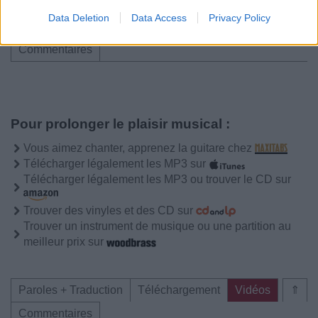
Data Deletion
Data Access
Privacy Policy
Paroles + Traduction
Téléchargement
Vidéos
⇑
Commentaires
Pour prolonger le plaisir musical :
Vous aimez chanter, apprenez la guitare chez
Télécharger légalement les MP3 sur
Télécharger légalement les MP3 ou trouver le CD sur
Trouver des vinyles et des CD sur
Trouver un instrument de musique ou une partition au
meilleur prix sur
Paroles + Traduction
Téléchargement
Vidéos
⇑
Commentaires