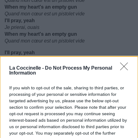
Quand mon cœur est un pistolet vide
When my heart's an empty gun
Quand mon cœur est un pistolet vide
I'll pray, yeah
Je prierai, ouais
When my heart's an empty gun
Quand mon cœur est un pistolet vide
I'll pray, yeah
Je prierai, ouais
When my heart's an empty gun
La Coccinelle -
Do Not Process My Personal
Quand mon cœur est un pistolet vide
Information
I'll pray
Je prierai
If you wish to opt-out of the sale, sharing to third parties, or
I'll pray
processing of your personal or sensitive information for
Je prierai
targeted advertising by us, please use the below opt-out
section to confirm your selection. Please note that after your
opt-out request is processed you may continue seeing
interest-based ads based on personal information utilized by
us or personal information disclosed to third parties prior to
your opt-out. You may separately opt-out of the further