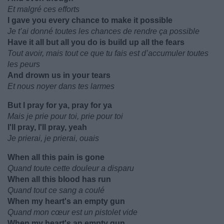
Et malgré ces efforts
I gave you every chance to make it possible
Je t’ai donné toutes les chances de rendre ça possible
Have it all but all you do is build up all the fears
Tout avoir, mais tout ce que tu fais est d’accumuler toutes
les peurs
And drown us in your tears
Et nous noyer dans tes larmes
But I pray for ya, pray for ya
Mais je prie pour toi, prie pour toi
I'll pray, I'll pray, yeah
Je prierai, je prierai, ouais
When all this pain is gone
Quand toute cette douleur a disparu
When all this blood has run
Quand tout ce sang a coulé
When my heart's an empty gun
Quand mon cœur est un pistolet vide
When my heart's an empty gun