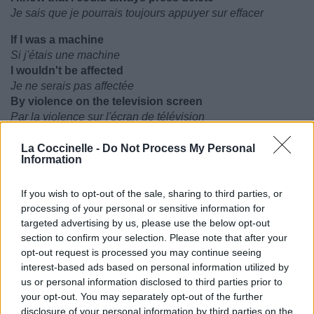
Je sais que je pourrais toujours appuyer sur effacer
If I was a machine
Si j'étais une machine
I wouldn't be affected
Je ne serais pas affectée
By violence on the television screen
Par la violence sur l'écran de télévision
Wouldn't have a heart
La Coccinelle -
Do Not Process My Personal
Je n'aurais pas de coeur
Information
So you couldn't break it
Donc tu ne pourrais pas le briser
If you wish to opt-out of the sale, sharing to third parties, or
No such thing as time
processing of your personal or sensitive information for
Le temps n'existerait pas
targeted advertising by us, please use the below opt-out
So you couldn't waste it
section to confirm your selection. Please note that after your
Donc tu ne me le ferais pas perdre
opt-out request is processed you may continue seeing
interest-based ads based on personal information utilized by
That would be the dream
us or personal information disclosed to third parties prior to
Ce serait le rêve
your opt-out. You may separately opt-out of the further
The world could never bother me
disclosure of your personal information by third parties on the