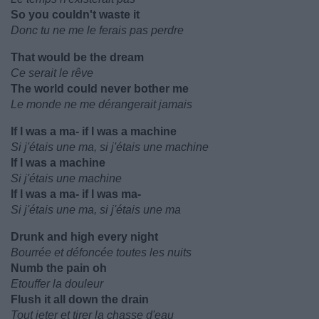
So you couldn't waste it
Donc tu ne me le ferais pas perdre
That would be the dream
Ce serait le rêve
The world could never bother me
Le monde ne me dérangerait jamais
If I was a ma- if I was a machine
Si j'étais une ma, si j'étais une machine
If I was a machine
Si j'étais une machine
If I was a ma- if I was ma-
Si j'étais une ma, si j'étais une ma
Drunk and high every night
Bourrée et défoncée toutes les nuits
Numb the pain oh
Etouffer la douleur
Flush it all down the drain
Tout jeter et tirer la chasse d'eau