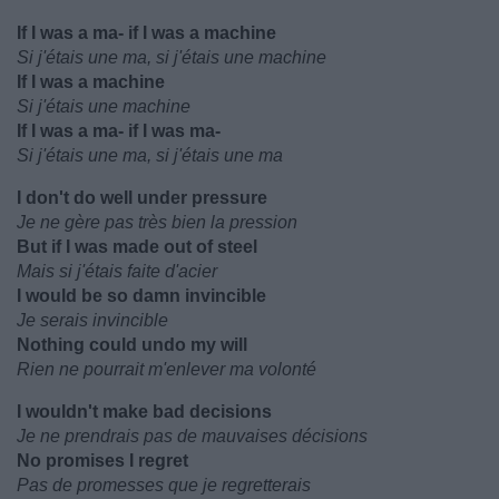
If I was a ma- if I was a machine
Si j'étais une ma, si j'étais une machine
If I was a machine
Si j'étais une machine
If I was a ma- if I was ma-
Si j'étais une ma, si j'étais une ma
I don't do well under pressure
Je ne gère pas très bien la pression
But if I was made out of steel
Mais si j'étais faite d'acier
I would be so damn invincible
Je serais invincible
Nothing could undo my will
Rien ne pourrait m'enlever ma volonté
I wouldn't make bad decisions
Je ne prendrais pas de mauvaises décisions
No promises I regret
Pas de promesses que je regretterais