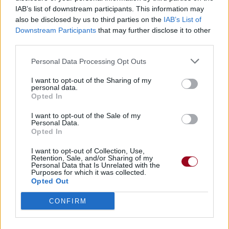
Le monde ne me dérangerait jamais
IAB’s list of downstream participants. This information may
also be disclosed by us to third parties on the
IAB’s List of
If I was a ma- if I was a machine
Downstream Participants
that may further disclose it to other
Si j'étais une ma, si j'étais une machine
third parties.
If I was a machine
Si j'étais une machine
Personal Data Processing Opt Outs
If I was a ma- if I was ma-
I want to opt-out of the Sharing of my
Si j'étais une ma, si j'étais une ma
personal data.
Opted In
I want to opt-out of the Sale of my
Personal Data.
Opted In
I want to opt-out of Collection, Use,
Retention, Sale, and/or Sharing of my
Personal Data that Is Unrelated with the
Purposes for which it was collected.
Opted Out
CONFIRM