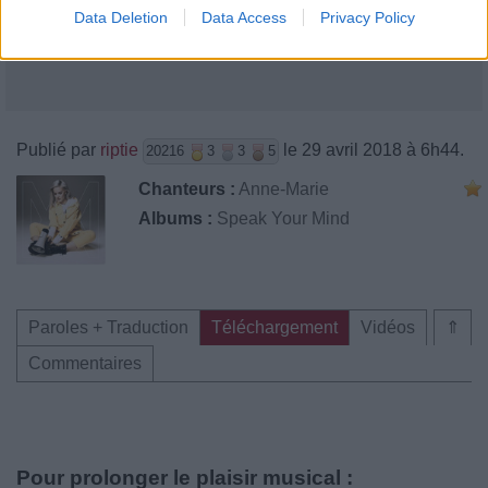
Data Deletion
Data Access
Privacy Policy
Publié par
riptie
le 29 avril 2018 à 6h44.
20216
3
3
5
Chanteurs :
Anne-Marie
Albums :
Speak Your Mind
Paroles + Traduction
Téléchargement
Vidéos
⇑
Commentaires
Pour prolonger le plaisir musical :