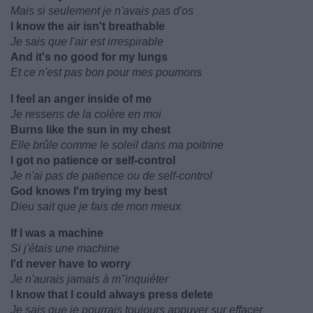
Mais si seulement je n'avais pas d'os
I know the air isn't breathable
Je sais que l'air est irrespirable
And it's no good for my lungs
Et ce n'est pas bon pour mes poumons
I feel an anger inside of me
Je ressens de la colère en moi
Burns like the sun in my chest
Elle brûle comme le soleil dans ma poitrine
I got no patience or self-control
Je n'ai pas de patience ou de self-control
God knows I'm trying my best
Dieu sait que je fais de mon mieux
If I was a machine
Si j'étais une machine
I'd never have to worry
Je n'aurais jamais à m"inquiéter
I know that I could always press delete
Je sais que je pourrais toujours appuyer sur effacer