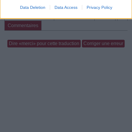
Data Deletion
Data Access
Privacy Policy
Paroles + Traduction
Téléchargement
Vidéos
⇑
Commentaires
Dire «merci» pour cette traduction
Corriger une erreur