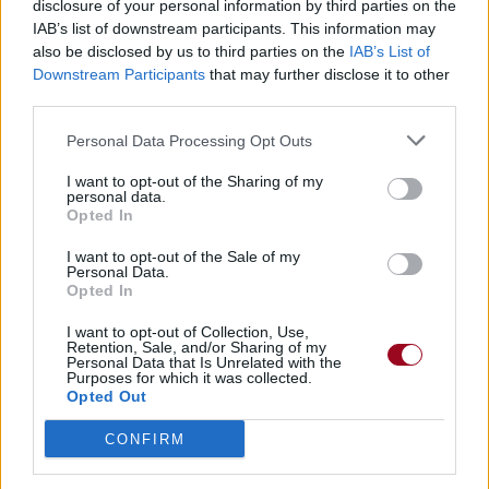
disclosure of your personal information by third parties on the
IAB’s list of downstream participants. This information may
Trouver des vinyles et des CD sur
also be disclosed by us to third parties on the
IAB’s List of
Trouver un instrument de musique ou une partition au
Downstream Participants
that may further disclose it to other
meilleur prix sur
third parties.
Personal Data Processing Opt Outs
Paroles + Traduction
Téléchargement
Vidéos
⇑
I want to opt-out of the Sharing of my
personal data.
Commentaires
Opted In
Voir la vidéo de «Line Up»
I want to opt-out of the Sale of my
Personal Data.
Opted In
I want to opt-out of Collection, Use,
Retention, Sale, and/or Sharing of my
Personal Data that Is Unrelated with the
Purposes for which it was collected.
Opted Out
CONFIRM