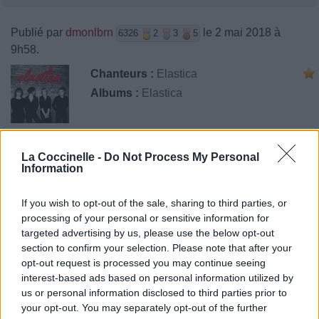
Publié par
dmonlbrn
le 2 mai 2018 à
6326
2
3
5
9h58.
Chanteurs :
Elastica
Albums :
Elastica
La Coccinelle -
Do Not Process My Personal
Paroles + Traduction
Téléchargement
Vidéos
⇑
Information
Commentaires
If you wish to opt-out of the sale, sharing to third parties, or
processing of your personal or sensitive information for
targeted advertising by us, please use the below opt-out
section to confirm your selection. Please note that after your
Pour prolonger le plaisir musical :
opt-out request is processed you may continue seeing
interest-based ads based on personal information utilized by
Vous aimez chanter, apprenez la guitare chez
us or personal information disclosed to third parties prior to
Télécharger légalement les MP3 sur
your opt-out. You may separately opt-out of the further
Télécharger légalement les MP3 ou trouver le CD sur