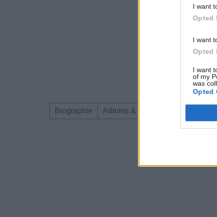
I want t
Opted 
I want t
Opted 
I want t
of my P
was col
Opted 
Biographie
Albums & Chansons
Téléchar
Dire «merci» pour 