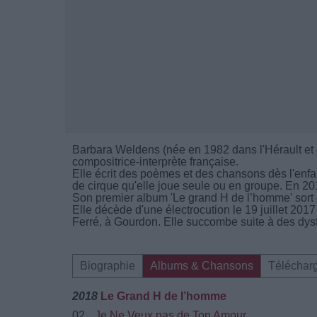
Barbara Weldens (née en 1982 dans l'Hérault et 
compositrice-interprète française.
Elle écrit des poèmes et des chansons dès l'enfa
de cirque qu'elle joue seule ou en groupe. En 2011
Son premier album 'Le grand H de l’homme' sort
Elle décède d'une électrocution le 19 juillet 2017
Ferré, à Gourdon. Elle succombe suite à des dysf
Biographie
Albums & Chansons
Téléchar
2018
Le Grand H de l’homme
02.
Je Ne Veux pas de Ton Amour