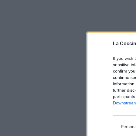
La Coccin
If you wish 
sensitive in
confirm you
continue se
information 
further disc
participants
Downstream 
Persona