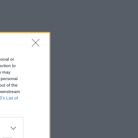
sonal or
ection to
ou may
 personal
out of the
 downstream
B’s List of