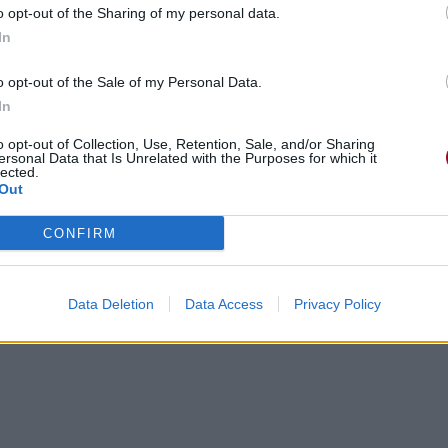
o opt-out of the Sharing of my personal data.
In
o opt-out of the Sale of my Personal Data.
In
o opt-out of Collection, Use, Retention, Sale, and/or Sharing
ersonal Data that Is Unrelated with the Purposes for which it
lected.
Out
gements
Photos
Corrections & commentaires
CONFIRM
cette traduction
Corriger une erreur
Data Deletion
Data Access
Privacy Policy