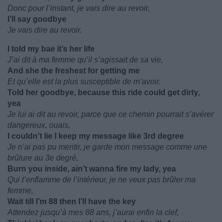
Donc pour l’instant, je vais dire au revoir,
I’ll say goodbye
Je vais dire au revoir.
I told my bae it’s her life
J’ai dit à ma femme qu’il s’agissait de sa vie,
And she the freshest for getting me
Et qu’elle est la plus susceptible de m’avoir.
Told her goodbye, because this ride could get dirty,
yea
Je lui ai dit au revoir, parce que ce chemin pourrait s’avérer
dangereux, ouais,
I couldn’t lie I keep my message like 3rd degree
Je n’ai pas pu mentir, je garde mon message comme une
brûlure au 3e degré,
Burn you inside, ain’t wanna fire my lady, yea
Qui t’enflamme de l’intérieur, je ne veux pas brûler ma
femme,
Wait till I’m 88 then I’ll have the key
Attendez jusqu’à mes 88 ans, j’aurai enfin la clef,