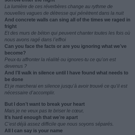
La lumière de ces réverbères change au rythme de
nouvelles vagues de détresse qui pénètrent dans la nuit
And concrete walls can sing all of the times we raged in
fright
Et des murs de béton qui peuvent chanter toutes les fois où
nous avons ragé dans l’effroi
Can you face the facts or are you ignoring what we’ve
become?
Peux-tu affronter la réalité ou ignores-tu ce qu’on est
devenus ?
And I’ll walk in silence until I have found what needs to
be done
Et je marcherai en silence jusqu’à avoir trouvé ce qu’il est
nécessaire d’accomplir.
But I don’t want to break your heart
Mais je ne veux pas te briser le cœur,
It’s hard enough that we’re apart
C’est déjà assez difficile que nous soyons séparés.
All I can say is your name