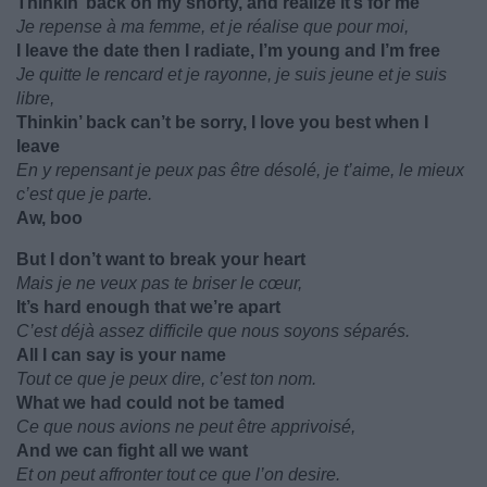
Thinkin’ back on my shorty, and realize it’s for me
Je repense à ma femme, et je réalise que pour moi,
I leave the date then I radiate, I’m young and I’m free
Je quitte le rencard et je rayonne, je suis jeune et je suis
libre,
Thinkin’ back can’t be sorry, I love you best when I
leave
En y repensant je peux pas être désolé, je t’aime, le mieux
c’est que je parte.
Aw, boo
But I don’t want to break your heart
Mais je ne veux pas te briser le cœur,
It’s hard enough that we’re apart
C’est déjà assez difficile que nous soyons séparés.
All I can say is your name
Tout ce que je peux dire, c’est ton nom.
What we had could not be tamed
Ce que nous avions ne peut être apprivoisé,
And we can fight all we want
Et on peut affronter tout ce que l’on desire.