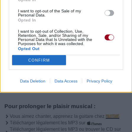
I want to opt-out of the Sale of my
Personal Data.
Publié par
Rausch
le 3 mai 2018 à 7h37.
16734
4
4
6
Opted In
Chanteurs :
Cœur De Pirate
I want to opt-out of Collection, Use,
Retention, Sale, and/or Sharing of my
Albums :
Roses
Personal Data that Is Unrelated with the
Purposes for which it was collected.
Opted Out
CONFIRM
Paroles + Traduction
Téléchargement
Vidéos
⇑
Commentaires
Data Deletion
Data Access
Privacy Policy
Pour prolonger le plaisir musical :
Vous aimez chanter, apprenez la guitare chez
Télécharger légalement les MP3 sur
Télécharger légalement les MP3 ou trouver le CD sur