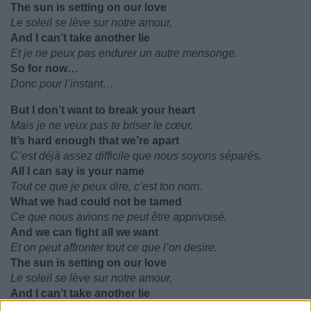
The sun is setting on our love
Le soleil se lève sur notre amour,
And I can’t take another lie
Et je ne peux pas endurer un autre mensonge.
So for now…
Donc pour l’instant…
But I don’t want to break your heart
Mais je ne veux pas te briser le cœur,
It’s hard enough that we’re apart
C’est déjà assez difficile que nous soyons séparés.
All I can say is your name
Tout ce que je peux dire, c’est ton nom.
What we had could not be tamed
Ce que nous avions ne peut être apprivoisé,
And we can fight all we want
Et on peut affronter tout ce que l’on desire.
The sun is setting on our love
Le soleil se lève sur notre amour,
And I can’t take another lie
Et je ne peux pas endurer un autre mensonge.