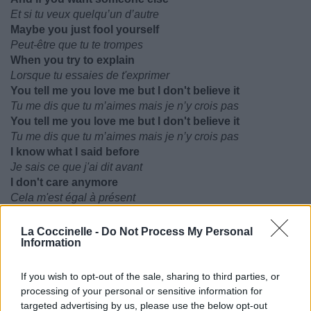
Et si tu veux quelqu’un d’autre
Maybe you just fool yourself
Peut-être que tu te trompes
When you try to explain
Lorsque tu essaies de t'exprimer
You tell me you love me but I don't believe it
Tu me dis que tu m’aimes mais je n’y crois pas
You tell me you love me but I don't believe it
Tu me dis que tu m’aimes mais je n’y crois pas
I know what I said before
Je sais ce que j'ai dit avant
I don't care anymore
Cela m'est égal à présent
La Coccinelle -
Do Not Process My Personal
Information
If you wish to opt-out of the sale, sharing to third parties, or
processing of your personal or sensitive information for
targeted advertising by us, please use the below opt-out