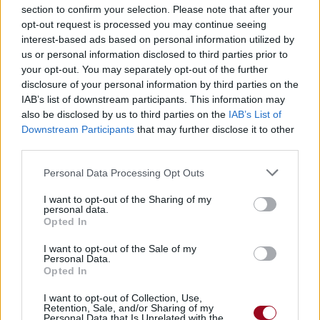
section to confirm your selection. Please note that after your
opt-out request is processed you may continue seeing
interest-based ads based on personal information utilized by
us or personal information disclosed to third parties prior to
your opt-out. You may separately opt-out of the further
disclosure of your personal information by third parties on the
IAB’s list of downstream participants. This information may
also be disclosed by us to third parties on the
IAB’s List of
Downstream Participants
that may further disclose it to other
third parties.
Personal Data Processing Opt Outs
Publié par
Emxchild
le 13 mai 2018 à 8h.
5445
2
2
6
I want to opt-out of the Sharing of my
personal data.
Chanteurs :
Story Untold
Opted In
Albums :
Waves
I want to opt-out of the Sale of my
Personal Data.
Opted In
I want to opt-out of Collection, Use,
Paroles + Traduction
Téléchargement
Vidéos
⇑
Retention, Sale, and/or Sharing of my
Personal Data that Is Unrelated with the