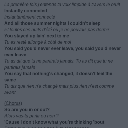
La première fois j'entends ta voix limpide à travers le bruit
Instantly connected
Instantanément connecté
And all those summer nights I couldn't sleep
Et toutes ces nuits d'été où je ne pouvais pas dormir
You stayed up lyin' next to me
Tu es resté allongé à côté de moi
You said you'd never ever leave, you said you'd never
ever leave
Tu as dit que tu ne partirais jamais, Tu as dit que tu ne
partirais jamais
You say that nothing's changed, it doesn't feel the
same
Tu dis que rien n'a changé mais plus rien n’est comme
avant
(Chorus)
So are you in or out?
Alors vas-tu partir ou non ?
'Cause I don't know what you're thinking 'bout