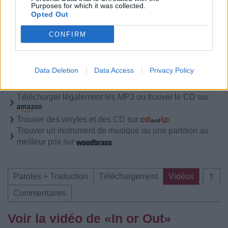
Commentaires
Purposes for which it was collected.
Opted Out
CONFIRM
Pour prolonger le plaisir musical :
Data Deletion
Data Access
Privacy Policy
Vous aimez chanter, apprenez la guitare chez
Télécharger légalement les MP3 sur
Télécharger légalement les MP3 ou trouver le CD sur
Trouver des vinyles et des CD sur
Trouver un instrument de musique ou une partition au
meilleur prix sur
Paroles + Traduction
Téléchargement
Vidéos
⇑
Commentaires
Voir la vidéo de «In or Out»