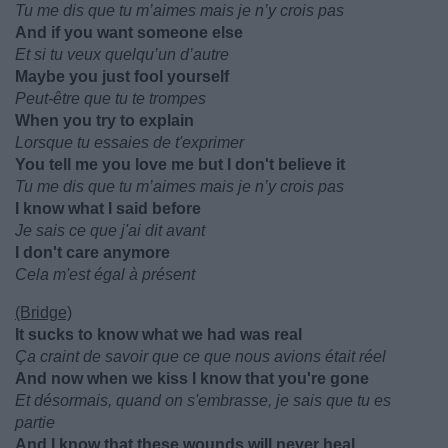
Tu me dis que tu m’aimes mais je n’y crois pas
And if you want someone else
Et si tu veux quelqu’un d’autre
Maybe you just fool yourself
Peut-être que tu te trompes
When you try to explain
Lorsque tu essaies de t'exprimer
You tell me you love me but I don't believe it
Tu me dis que tu m’aimes mais je n’y crois pas
I know what I said before
Je sais ce que j'ai dit avant
I don't care anymore
Cela m'est égal à présent
(Bridge)
It sucks to know what we had was real
Ça craint de savoir que ce que nous avions était réel
And now when we kiss I know that you're gone
Et désormais, quand on s'embrasse, je sais que tu es
partie
And I know that these wounds will never heal