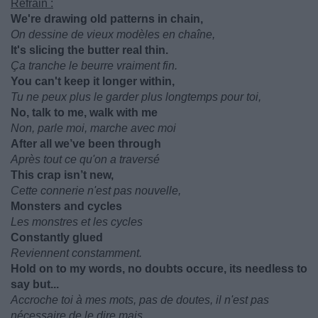
Refrain :
We're drawing old patterns in chain,
On dessine de vieux modèles en chaîne,
It's slicing the butter real thin.
Ça tranche le beurre vraiment fin.
You can't keep it longer within,
Tu ne peux plus le garder plus longtemps pour toi,
No, talk to me, walk with me
Non, parle moi, marche avec moi
After all we’ve been through
Après tout ce qu'on a traversé
This crap isn’t new,
Cette connerie n'est pas nouvelle,
Monsters and cycles
Les monstres et les cycles
Constantly glued
Reviennent constamment.
Hold on to my words, no doubts occure, its needless to
say but...
Accroche toi à mes mots, pas de doutes, il n'est pas
nécessaire de le dire mais...