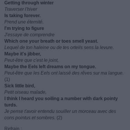
Getting through winter
Traverser l'hiver
Is taking forever.
Prend une éternité.
I'm trying to figure
J'essaye de comprendre
Which one your breath or toes smell yeast.
Lequel de ton haleine ou de tes orteils sens la levure.
Maybe it's jibber,
Peut-être que c'est le joint,
Maybe the Eels left dreams on my tongue.
Peut-être que les Eels ont laissé des rêves sur ma langue.
(1)
Sick little bird,
Petit oiseau malade,
I think I heard you soiling a number with dark pointy
turds.
Je pense t'avoir entendu souiller un morceau avec des
cons pointus et sombres.
(2)
Refrain :