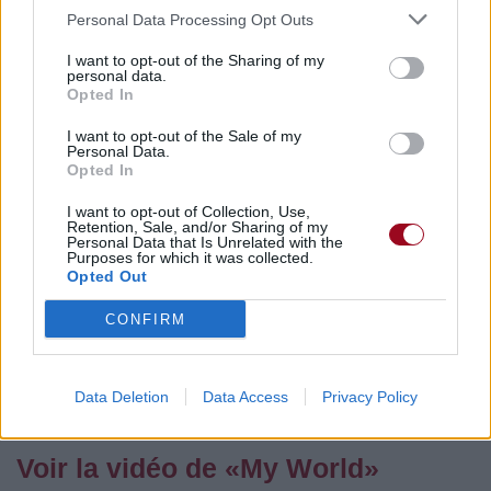
Commentaires
Personal Data Processing Opt Outs
I want to opt-out of the Sharing of my
personal data.
Opted In
Pour prolonger le plaisir musical :
I want to opt-out of the Sale of my
Personal Data.
Vous aimez chanter, apprenez la guitare chez
Opted In
Télécharger légalement les MP3 sur
Télécharger légalement les MP3 ou trouver le CD sur
I want to opt-out of Collection, Use,
Retention, Sale, and/or Sharing of my
Personal Data that Is Unrelated with the
Trouver des vinyles et des CD sur
Purposes for which it was collected.
Opted Out
Trouver un instrument de musique ou une partition au
meilleur prix sur
CONFIRM
Paroles + Traduction
Téléchargement
Vidéos
⇑
Data Deletion
Data Access
Privacy Policy
Commentaires
Voir la vidéo de «My World»