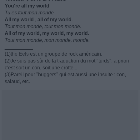
You're all my world
Tu es tout mon monde
All my world , all of my world.
Tout mon monde, tout mon monde.
All of my world, my world, my world.
Tout mon monde, mon monde, monde.
__________
(1)
the Eels
est un groupe de rock américain.
(2)Je suis pas sûr de la traduction du mot "turds", a priori
c'est soit un con, soit une crotte...
(3)Pareil pour "buggers" qui est aussi une insulte : con,
salaud, etc.