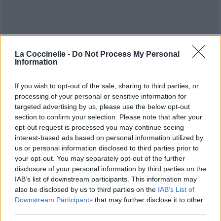
La Coccinelle -
Do Not Process My Personal
Information
If you wish to opt-out of the sale, sharing to third parties, or
processing of your personal or sensitive information for
targeted advertising by us, please use the below opt-out
Publié par
DefyinGravity
le 29 mai 2018 à
section to confirm your selection. Please note that after your
5254
2
2
4
opt-out request is processed you may continue seeing
13h44.
interest-based ads based on personal information utilized by
Chanteurs :
Deluxe
us or personal information disclosed to third parties prior to
Albums :
Stachelight
your opt-out. You may separately opt-out of the further
disclosure of your personal information by third parties on the
IAB’s list of downstream participants. This information may
also be disclosed by us to third parties on the
IAB’s List of
Downstream Participants
that may further disclose it to other
Paroles + Traduction
Téléchargement
Vidéos
⇑
third parties.