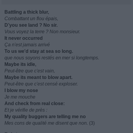
Battling a thick blur,
Combattant un flou épais,
D’you see land ? No sir.
Vous voyez la terre ? Non monsieur.
It never occurred
Ça n'est jamais arrivé
To us we'd stay at sea so long.
que nous soyons restés en mer si longtemps.
Maybe its idle,
Peut-être que c'est vain,
Maybe its meant to blow apart.
Peut-être que c'est censé exploser.
I blow my nose
Je me mouche
And check from real close:
Et je vérifie de près :
My quality buggers are telling me no
Mes cons de qualité me disent que non.
(3)