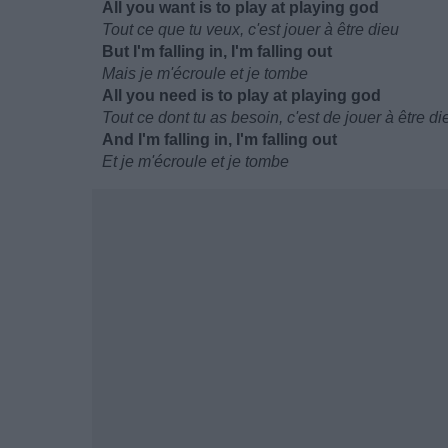
All you want is to play at playing god
Tout ce que tu veux, c'est jouer à être dieu
But I'm falling in, I'm falling out
Mais je m'écroule et je tombe
All you need is to play at playing god
Tout ce dont tu as besoin, c'est de jouer à être di
And I'm falling in, I'm falling out
Et je m'écroule et je tombe