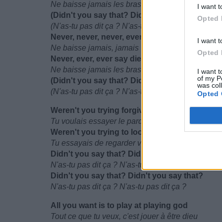
Ne baisse jamais les bras
I want t
(Didn't you say that? Didn't you say that?)
Opted 
(N'as-tu pas dit ça ? N'as-tu pas dit ça ?)
Never, never, never, ever
I want t
Ne baisse jamais, jamais
Opted 
Never, ever, ever say die
Ne baisse jamais les bras
I want t
of my P
(Didn't you say that? Didn't you say that?)
was col
(N'as-tu pas dit ça ? N'as-tu pas dit ça ?)
Opted 
Weren't you trying forgiveness and weren't yo
Tu voulais essayer le pardon et tu essayais de res
Weren't you trying to look up and weren't you
Tu essayais de regarder vers le haut et tu essayai
Didn't you say that? Didn't you say that?
N'as-tu pas dit ça ? N'as-tu pas dit ça ?
Didn't you say that? Didn't you say that?
N'as-tu pas dit ça ? N'as-tu pas dit ça ?
All you want is to play at playing god
Tout ce que tu veux, c'est jouer à être dieu