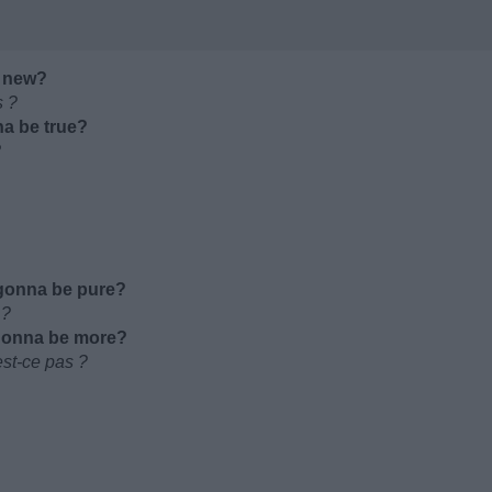
e new?
s ?
na be true?
?
 gonna be pure?
 ?
 gonna be more?
est-ce pas ?