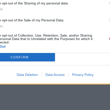
o opt-out of the Sharing of my personal data.
In
o opt-out of the Sale of my Personal Data.
In
o opt-out of Collection, Use, Retention, Sale, and/or Sharing
ersonal Data that Is Unrelated with the Purposes for which it
lected.
Out
u trying to stay?
CONFIRM
ter, n'est-ce pas ?
 trying to pray?
s de prier, n'est-ce pas ?
Data Deletion
Data Access
Privacy Policy