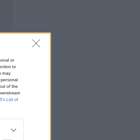
sonal or
ection to
ou may
 personal
out of the
 downstream
B’s List of