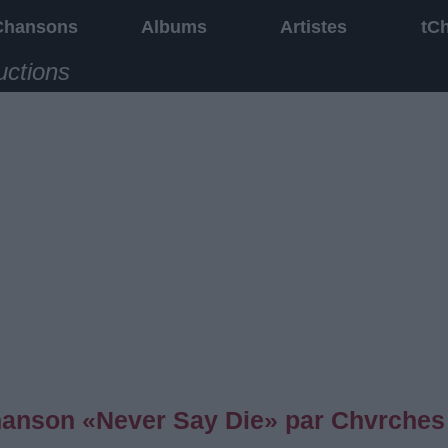
Chansons
Albums
Artistes
tC
uctions
 chanson «Never Say Die» par Chvrches