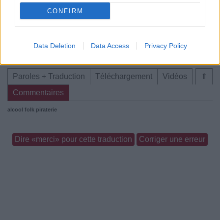
CONFIRM
Paroles + Traduction
Téléchargement
Vidéos
⇑
Data Deletion
Data Access
Privacy Policy
Commentaires
Paroles + Traduction
Téléchargement
Vidéos
⇑
Commentaires
alcool
folk
piraterie
Dire «merci» pour cette traduction
Corriger une erreur