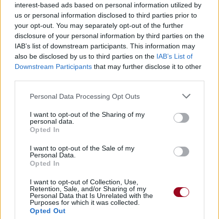
interest-based ads based on personal information utilized by
Chanteurs :
Ye Banished Privateers
us or personal information disclosed to third parties prior to
Albums :
First Night Back in Port
your opt-out. You may separately opt-out of the further
disclosure of your personal information by third parties on the
IAB’s list of downstream participants. This information may
also be disclosed by us to third parties on the
IAB’s List of
Downstream Participants
that may further disclose it to other
Paroles + Traduction
Téléchargement
Vidéos
⇑
third parties.
Commentaires
Personal Data Processing Opt Outs
I want to opt-out of the Sharing of my
personal data.
Opted In
Pour prolonger le plaisir musical :
I want to opt-out of the Sale of my
Vous aimez chanter, apprenez la guitare chez
Personal Data.
Télécharger légalement les MP3 sur
Opted In
Télécharger légalement les MP3 ou trouver le CD sur
I want to opt-out of Collection, Use,
Retention, Sale, and/or Sharing of my
Trouver des vinyles et des CD sur
Personal Data that Is Unrelated with the
Purposes for which it was collected.
Trouver un instrument de musique ou une partition au
Opted Out
meilleur prix sur