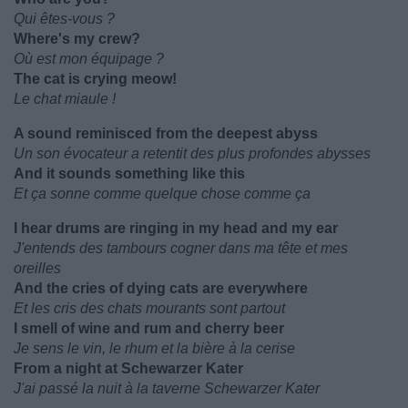
Qui êtes-vous ?
Where's my crew?
Où est mon équipage ?
The cat is crying meow!
Le chat miaule !
A sound reminisced from the deepest abyss
Un son évocateur a retentit des plus profondes abysses
And it sounds something like this
Et ça sonne comme quelque chose comme ça
I hear drums are ringing in my head and my ear
J'entends des tambours cogner dans ma tête et mes
oreilles
And the cries of dying cats are everywhere
Et les cris des chats mourants sont partout
I smell of wine and rum and cherry beer
Je sens le vin, le rhum et la bière à la cerise
From a night at Schewarzer Kater
J'ai passé la nuit à la taverne Schewarzer Kater