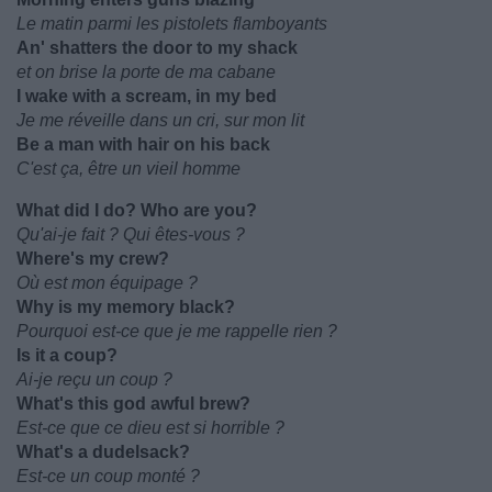
Le matin parmi les pistolets flamboyants
An' shatters the door to my shack
et on brise la porte de ma cabane
I wake with a scream, in my bed
Je me réveille dans un cri, sur mon lit
Be a man with hair on his back
C'est ça, être un vieil homme
What did I do? Who are you?
Qu'ai-je fait ? Qui êtes-vous ?
Where's my crew?
Où est mon équipage ?
Why is my memory black?
Pourquoi est-ce que je me rappelle rien ?
Is it a coup?
Ai-je reçu un coup ?
What's this god awful brew?
Est-ce que ce dieu est si horrible ?
What's a dudelsack?
Est-ce un coup monté ?