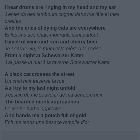
I hear drums are ringing in my head and my ear
J'entends des tambours cogner dans ma tête et mes
oreilles
And the cries of dying cats are everywhere
Et les cris des chats mourants sont partout
I smell of wine and rum and cherry beer
Je sens le vin, le rhum et la bière à la cerise
From a night at Schewarzer Kater
J'ai passé la nuit à la taverne Schewarzer Kater
A black cat crosses the street
Un chat noir traverse la rue
As I try to my last night unfold
J'essaie de me souvenir de ma dernière nuit
The bearded monk approaches
Le moine barbu approche
And hands me a pouch full of gold
Et il me tends une besace remplie d'or