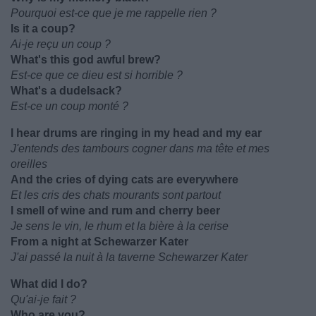
Pourquoi est-ce que je me rappelle rien ?
Is it a coup?
Ai-je reçu un coup ?
What's this god awful brew?
Est-ce que ce dieu est si horrible ?
What's a dudelsack?
Est-ce un coup monté ?
I hear drums are ringing in my head and my ear
J'entends des tambours cogner dans ma tête et mes
oreilles
And the cries of dying cats are everywhere
Et les cris des chats mourants sont partout
I smell of wine and rum and cherry beer
Je sens le vin, le rhum et la bière à la cerise
From a night at Schewarzer Kater
J'ai passé la nuit à la taverne Schewarzer Kater
What did I do?
Qu'ai-je fait ?
Who are you?