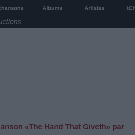
Chansons
Albums
Artistes
tC
uctions
chanson «The Hand That Giveth» par