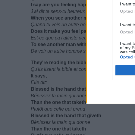
I want t
I say are you feeling happy
J'ai dit te sens-tu heureux
Opted 
When you see another man with no food
Quand tu vois un autre homme sans nourriture
I want t
Does it make you feel pain maybe
Opted 
Est-ce que ça t'attriste peut-être
I want t
To see another man without things
of my P
De voir un autre homme sans rien
was col
Opted 
They're reading the bible and understand what
Qu'ils lisent la bible et comprennent ce qu'elle dit
It says;
Elle dit:
Blessed is the hand that giveth
Bénissez la main qui donne
Than the one that taketh
Plutôt que celle qui prend
Blessed is the hand that giveth
Bénissez la main qui donne
Than the one that taketh