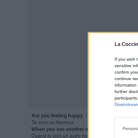
La Coccin
If you wish 
sensitive in
confirm you
continue se
information 
further disc
participants
Downstream 
Are you feeling happy
Te sens-tu heureux
Persona
When you see another man starving
Quand tu vois un autre homme affamé