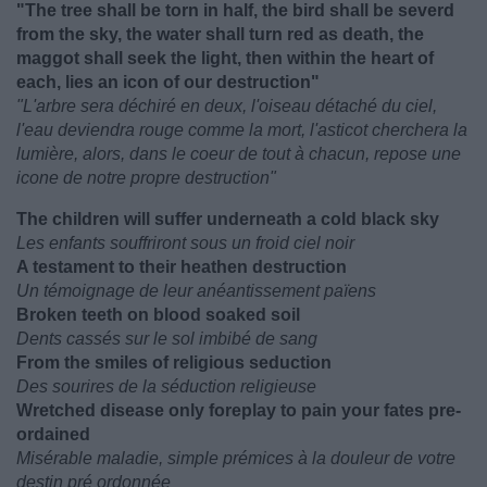
"The tree shall be torn in half, the bird shall be severd
from the sky, the water shall turn red as death, the
maggot shall seek the light, then within the heart of
each, lies an icon of our destruction"
"L'arbre sera déchiré en deux, l'oiseau détaché du ciel,
l'eau deviendra rouge comme la mort, l'asticot cherchera la
lumière, alors, dans le coeur de tout à chacun, repose une
icone de notre propre destruction"
The children will suffer underneath a cold black sky
Les enfants souffriront sous un froid ciel noir
A testament to their heathen destruction
Un témoignage de leur anéantissement païens
Broken teeth on blood soaked soil
Dents cassés sur le sol imbibé de sang
From the smiles of religious seduction
Des sourires de la séduction religieuse
Wretched disease only foreplay to pain your fates pre-
ordained
Misérable maladie, simple prémices à la douleur de votre
destin pré ordonnée