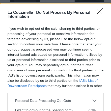
Chanson sans vidéo
La Coccinelle -
Do Not Process My Personal
Information
If you wish to opt-out of the sale, sharing to third parties, or
processing of your personal or sensitive information for
targeted advertising by us, please use the below opt-out
Paroles + Traduction
Téléchargement
Vidéos
⇑
section to confirm your selection. Please note that after your
Commentaires
opt-out request is processed you may continue seeing
interest-based ads based on personal information utilized by
us or personal information disclosed to third parties prior to
Dire «merci» pour cette traduction
Corriger une erreur
your opt-out. You may separately opt-out of the further
disclosure of your personal information by third parties on the
IAB’s list of downstream participants. This information may
also be disclosed by us to third parties on the
IAB’s List of
Downstream Participants
that may further disclose it to other
third parties.
Personal Data Processing Opt Outs
I want to opt-out of the Sharing of my