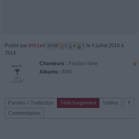
Publié par
th0r1eif
le 4 juillet 2018 à
10755
3
4
7
7h14.
Chanteurs :
Psyclon Nine
Albums :
INRI
Paroles + Traduction
Téléchargement
Vidéos
⇑
Commentaires