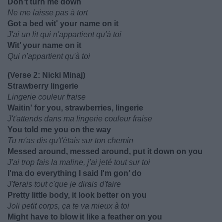
Don’t turn me down
Ne me laisse pas à tort
Got a bed wit' your name on it
J'ai un lit qui n'appartient qu'à toi
Wit’ your name on it
Qui n'appartient qu'à toi
(Verse 2: Nicki Minaj)
Strawberry lingerie
Lingerie couleur fraise
Waitin' for you, strawberries, lingerie
J't'attends dans ma lingerie couleur fraise
You told me you on the way
Tu m'as dis qu't'étais sur ton chemin
Messed around, messed around, put it down on you
J'ai trop fais la maline, j'ai jeté tout sur toi
I'ma do everything I said I'm gon’ do
J'ferais tout c'que je dirais d'faire
Pretty little body, it look better on you
Joli petit corps, ça te va mieux à toi
Might have to blow it like a feather on you