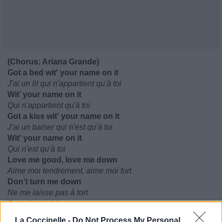
(Chorus: Ariana Grande)
Got a bed wit' your name on it
J'ai un lit qui n'appartient qu'à toi
Wit’ your name on it
Qui n'appartient qu'à toi
Got a kiss wit' your name on it
J'ai un baiser qui n'est qu'à toi
Wit' your name on it
Qui n'est qu'à toi
Love me good, love me down
Aime moi tendrement, aime moi fort
Don’t turn me down
Ne me laisse pas à tort
Got a bed wit' your name on it
J'ai un lit qui n'appartient qu'à toi
La Coccinelle -
Do Not Process My Personal