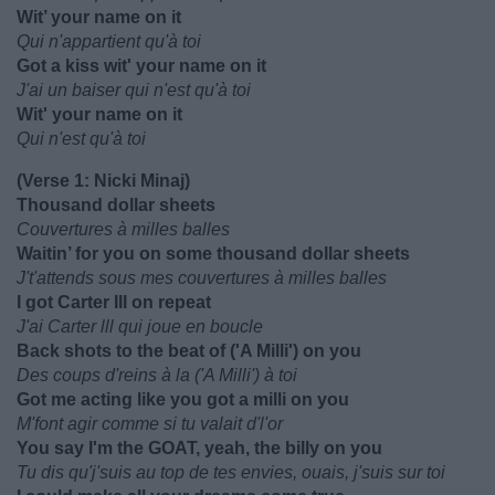
Wit’ your name on it
Qui n'appartient qu'à toi
Got a kiss wit' your name on it
J'ai un baiser qui n'est qu'à toi
Wit' your name on it
Qui n'est qu'à toi
(Verse 1: Nicki Minaj)
Thousand dollar sheets
Couvertures à milles balles
Waitin’ for you on some thousand dollar sheets
J't'attends sous mes couvertures à milles balles
I got Carter III on repeat
J'ai Carter lll qui joue en boucle
Back shots to the beat of ('A Milli') on you
Des coups d'reins à la ('A Milli') à toi
Got me acting like you got a milli on you
M'font agir comme si tu valait d'l'or
You say I'm the GOAT, yeah, the billy on you
Tu dis qu'j'suis au top de tes envies, ouais, j'suis sur toi