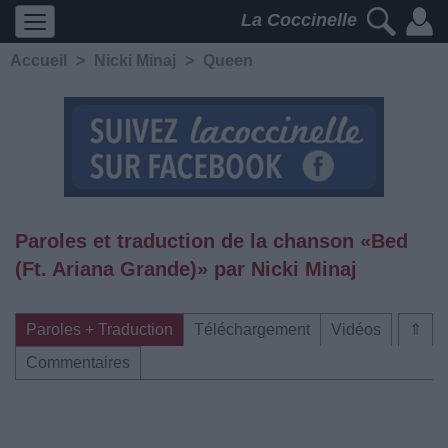
La Coccinelle
Accueil
>
Nicki Minaj
>
Queen
Paroles et traduction de la chanson «Bed
(Ft. Ariana Grande)» par Nicki Minaj
Paroles + Traduction
Téléchargement
Vidéos
⇑
Commentaires