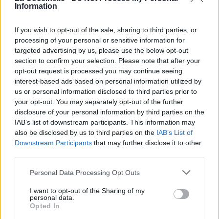
Wit’ your name on it
Information
Qui n'appartient qu'à toi
If you wish to opt-out of the sale, sharing to third parties, or
(Interlude: Nicki Minaj and Ariana Grande)
processing of your personal or sensitive information for
O-on, on it (On it)
targeted advertising by us, please use the below opt-out
Qu'à toi, qu'à toi (qu'à toi)
section to confirm your selection. Please note that after your
O-on, on it
opt-out request is processed you may continue seeing
Qu'à toi, qu'à toi
interest-based ads based on personal information utilized by
O-on, on it
us or personal information disclosed to third parties prior to
Qu'à toi, qu'à toi
your opt-out. You may separately opt-out of the further
O-on, on it (but I put your name... on it)
disclosure of your personal information by third parties on the
Qu'à toi, qu'à toi (mais j'écrirais ton nom... dessus
IAB’s list of downstream participants. This information may
also be disclosed by us to third parties on the
IAB’s List of
(Verse 3: Nicki Minaj)
Downstream Participants
that may further disclose it to other
Yo! He in my startin' five, he get the city live
third parties.
Yo! Il est dans mon top 5, il fait revivre la ville
These niggas scared, they doing fifty in a fifty-five
Personal Data Processing Opt Outs
Ces négros apeurés, ils roulent à 50 en route 55
I'm tryna clap them like somebody told 'em, "Gimme
I want to opt-out of the Sharing of my
personal data.
five!"
Opted In
J'essaye d'leur niquer la main comme si quelqu'un leur