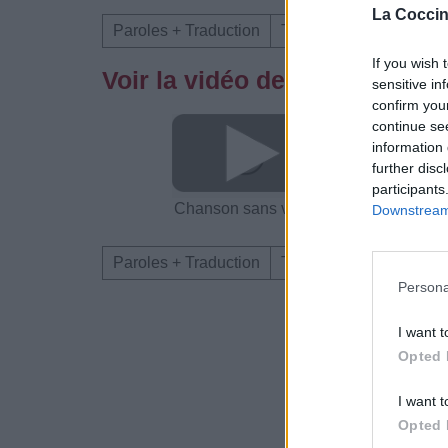
La Coccin
Paroles + Traduction
Téléchargement
Vid
If you wish 
Voir la vidéo de «End Of The
sensitive in
confirm you
continue se
information 
further disc
participants
Chanson sans vidéo
Chanson sans vi
Downstream 
Paroles + Traduction
Téléchargement
Vid
Persona
Dire «merci» pour 
I want t
Opted 
I want t
Opted 