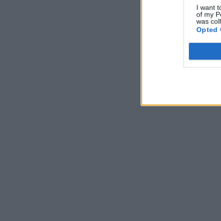
I want t
of my P
was col
Opted 