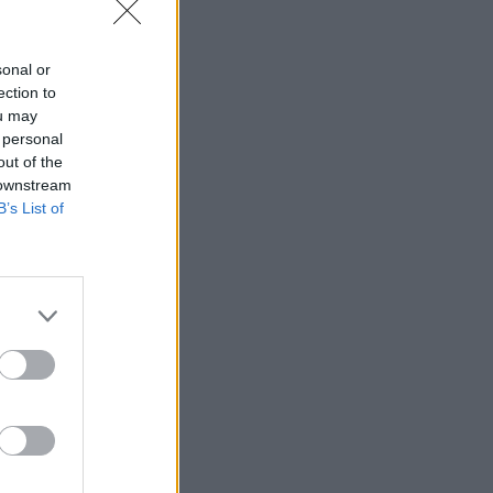
⇑
sonal or
ection to
ou may
 personal
out of the
 downstream
B’s List of
⇑