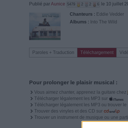
Publié par
Aunice
le 10 juillet 
5479
2
2
6
Chanteurs :
Eddie Vedder
Albums :
Into The Wild
Paroles + Traduction
Téléchargement
Vid
Pour prolonger le plaisir musical :
Vous aimez chanter, apprenez la guitare chez
Télécharger légalement les MP3 sur
Télécharger légalement les MP3 ou trouver l
Trouver des vinyles et des CD sur
Trouver un instrument de musique ou une partit