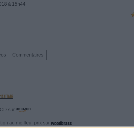
2018 à 15h44.
éos
Commentaires
e CD sur
ion au meilleur prix sur