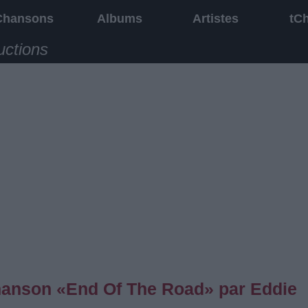
Chansons
Albums
Artistes
tC
uctions
chanson «End Of The Road» par Eddie