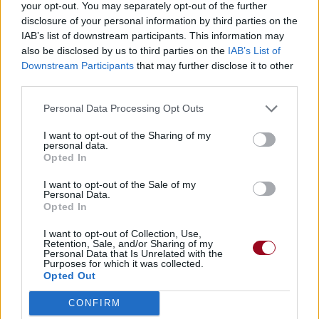
your opt-out. You may separately opt-out of the further
disclosure of your personal information by third parties on the
IAB’s list of downstream participants. This information may
also be disclosed by us to third parties on the
IAB’s List of
Downstream Participants
that may further disclose it to other
Paroles + Traduction
Téléchargement
Vidéos
⇑
third parties.
Commentaires
Personal Data Processing Opt Outs
I want to opt-out of the Sharing of my
Dire «merci» pour cette traduction
Corriger une erreur
personal data.
Opted In
I want to opt-out of the Sale of my
Personal Data.
Opted In
I want to opt-out of Collection, Use,
Retention, Sale, and/or Sharing of my
Personal Data that Is Unrelated with the
Purposes for which it was collected.
Opted Out
CONFIRM