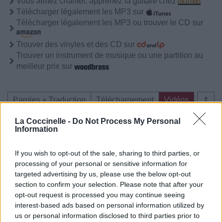
Vous aimez chanter, apprenez la guitare chez
Télécharger légalement les MP3 sur
Télécharger légalement les MP3 ou trouver le CD sur
Trouver des vinyles et des CD sur
Trouver un instrument de musique ou une partition au
meilleur prix sur
Paroles + Traduction
Téléchargement
Vidéos
⇑
Commentaires
La Coccinelle -
Do Not Process My Personal
Information
Voir la vidéo de «Run»
If you wish to opt-out of the sale, sharing to third parties, or
processing of your personal or sensitive information for
targeted advertising by us, please use the below opt-out
section to confirm your selection. Please note that after your
opt-out request is processed you may continue seeing
interest-based ads based on personal information utilized by
us or personal information disclosed to third parties prior to