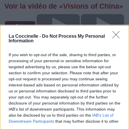
Voir la vidéo de «Visions of China»
La Coccinelle -
Do Not Process My Personal
Information
If you wish to opt-out of the sale, sharing to third parties, or
processing of your personal or sensitive information for
targeted advertising by us, please use the below opt-out
section to confirm your selection. Please note that after your
opt-out request is processed you may continue seeing
interest-based ads based on personal information utilized by
Paroles + Traduction
Téléchargement
Vidéos
⇑
us or personal information disclosed to third parties prior to
your opt-out. You may separately opt-out of the further
Commentaires
disclosure of your personal information by third parties on the
IAB’s list of downstream participants. This information may
also be disclosed by us to third parties on the
IAB’s List of
Dire «merci» pour cette traduction
Corriger une erreur
Downstream Participants
that may further disclose it to other
third parties.