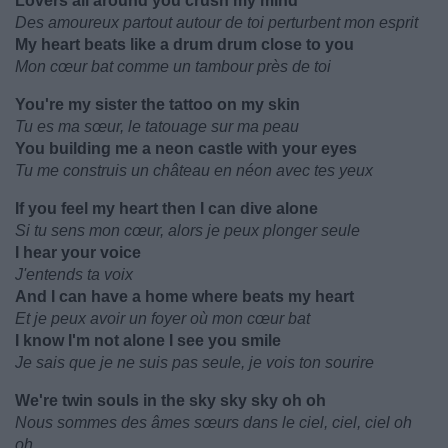
Lovers all around you crush my mind
Des amoureux partout autour de toi perturbent mon esprit
My heart beats like a drum drum close to you
Mon cœur bat comme un tambour près de toi
You're my sister the tattoo on my skin
Tu es ma sœur, le tatouage sur ma peau
You building me a neon castle with your eyes
Tu me construis un château en néon avec tes yeux
If you feel my heart then I can dive alone
Si tu sens mon cœur, alors je peux plonger seule
I hear your voice
J'entends ta voix
And I can have a home where beats my heart
Et je peux avoir un foyer où mon cœur bat
I know I'm not alone I see you smile
Je sais que je ne suis pas seule, je vois ton sourire
We're twin souls in the sky sky sky oh oh
Nous sommes des âmes sœurs dans le ciel, ciel, ciel oh
oh