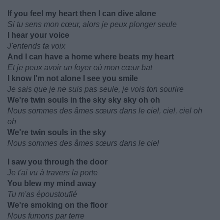
If you feel my heart then I can dive alone
Si tu sens mon cœur, alors je peux plonger seule
I hear your voice
J'entends ta voix
And I can have a home where beats my heart
Et je peux avoir un foyer où mon cœur bat
I know I'm not alone I see you smile
Je sais que je ne suis pas seule, je vois ton sourire
We're twin souls in the sky sky sky oh oh
Nous sommes des âmes sœurs dans le ciel, ciel, ciel oh
oh
We're twin souls in the sky
Nous sommes des âmes sœurs dans le ciel
I saw you through the door
Je t'ai vu à travers la porte
You blew my mind away
Tu m'as époustouflé
We're smoking on the floor
Nous fumons par terre