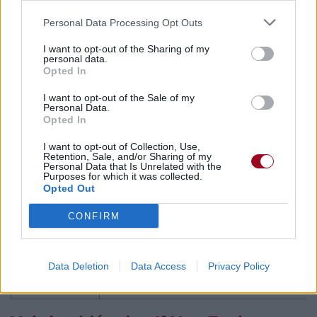
Paroles + Traduction
Téléchargement
Vidéos
⇑
Personal Data Processing Opt Outs
Commentaires
I want to opt-out of the Sharing of my
personal data.
Opted In
Pour prolonger le plaisir musical :
I want to opt-out of the Sale of my
Personal Data.
Opted In
Vous aimez chanter, apprenez la guitare chez
Télécharger légalement les MP3 sur
I want to opt-out of Collection, Use,
Télécharger légalement les MP3 ou trouver le CD sur
Retention, Sale, and/or Sharing of my
Personal Data that Is Unrelated with the
Purposes for which it was collected.
Trouver des vinyles et des CD sur
Opted Out
Trouver un instrument de musique ou une partition au
meilleur prix sur
CONFIRM
Paroles + Traduction
Téléchargement
Vidéos
⇑
Data Deletion
Data Access
Privacy Policy
Commentaires