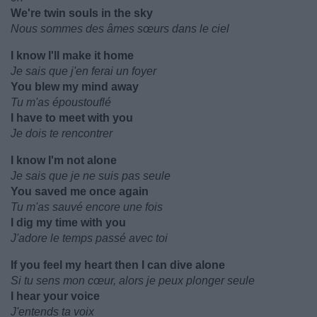
We're twin souls in the sky
Nous sommes des âmes sœurs dans le ciel
I know I'll make it home
Je sais que j'en ferai un foyer
You blew my mind away
Tu m'as époustouflé
I have to meet with you
Je dois te rencontrer
I know I'm not alone
Je sais que je ne suis pas seule
You saved me once again
Tu m'as sauvé encore une fois
I dig my time with you
J'adore le temps passé avec toi
If you feel my heart then I can dive alone
Si tu sens mon cœur, alors je peux plonger seule
I hear your voice
J'entends ta voix