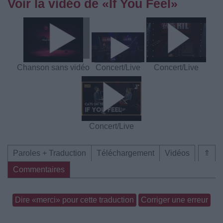
Voir la vidéo de «If You Feel»
Chanson sans vidéo
Concert/Live
Concert/Live
Concert/Live
Paroles + Traduction
Téléchargement
Vidéos
⇑
Commentaires
Dire «merci» pour cette traduction
Corriger une erreur