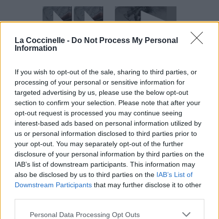
La Coccinelle -
Do Not Process My Personal
Chanson sans vidéo
Information
If you wish to opt-out of the sale, sharing to third parties, or
processing of your personal or sensitive information for
Chanson sans vidéo
Chanson sans vidéo
targeted advertising by us, please use the below opt-out
section to confirm your selection. Please note that after your
Paroles + Traduction
Téléchargement
Vidéos
⇑
opt-out request is processed you may continue seeing
interest-based ads based on personal information utilized by
Commentaires
us or personal information disclosed to third parties prior to
your opt-out. You may separately opt-out of the further
disclosure of your personal information by third parties on the
Dire «merci» pour cette traduction
Corriger une erreur
IAB’s list of downstream participants. This information may
also be disclosed by us to third parties on the
IAB’s List of
Downstream Participants
that may further disclose it to other
third parties.
Personal Data Processing Opt Outs