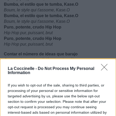
Bumba, el estilo que te tumba, Kase.O
Boum, le style qui t'assome, Kase.O
Bumba, el estilo que te tumba, Kase.O
Boum, le style qui t'assome, Kase.O
Puro, potente, crudo Hip Hop
Hip Hop pur, puissant, brut
Puro, potente, crudo Hip Hop
Hip Hop pur, puissant, brut
Contar el número de ideas que barajo
Compter le nombre d'idées que je mélange
Es contar los aleteos de un escarabajo.
La Coccinelle -
Do Not Process My Personal
C'est compter les battements d'ailes d'un scarabée.
Information
Contar mis versos o medir su alcance
Compter mes vers ou mesurer leur portée
If you wish to opt-out of the sale, sharing to third parties, or
Es viajar en un trance del universo al multiverso.
processing of your personal or sensitive information for
C'est voyager en transe de l'univers au multivers.
targeted advertising by us, please use the below opt-out
Contad mi vida, narrad mi historia, borrad la euforia
section to confirm your selection. Please note that after your
Vous racontez ma vie, vous narrez mon histoire, vous
opt-out request is processed you may continue seeing
effacez l'euphorie
interest-based ads based on personal information utilized by