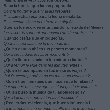
Maintenant je veux vous voir célébrer.
Saca la botella que tenías preparada
Sors la bouteille que tu avais préparée
Y la cosecha seca para la fecha señalada.
Et la récolte sèche pour la date indiquée.
Suenan los acordes anunciando la llegada del Mesías
Les accords sonnent annonçant l'arrivée du Messie
Cuando creías que enloquecías.
Quand tu pensais que tu devenais fou.
¿Quién estuvo ahí en tus peores momentos?
Qui a été là dans tes pires moments ?
¿Quién llenó el vació en los minutos lentos ?
Qui a rempli le vide dans les minutes lentes ?
¿Quién te acompañó en tus mejores viajes ?
Qui t'a accompagné dans tes meilleurs voyages ?
¿Quién trae mensajes que hacen que te relajes?
Qui apporte des messages qui font que tu te calmes ?
¿Quién puso la música de tu adolescencia?
Qui a fait la musique de ton adolescence ?
¡ Recuerdas, mi ciencia, que buena influencia !
Tu te rappelles, ma science, quelle bonne influence !