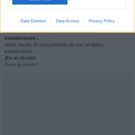
La fuente de este aljibe campestre
La source de ce réservoir champêtre
Lejos de cualquier detective que secuestre
Data Deletion
Data Access
Privacy Policy
Loin de tout détective qui séquestre
Nuestro secreto. Os prometo ver un feto
extraterrestre...
Notre secret. Je vous promets de voir un fœtus
extraterrestre ...
¡En el círculo!
Dans le cercle !