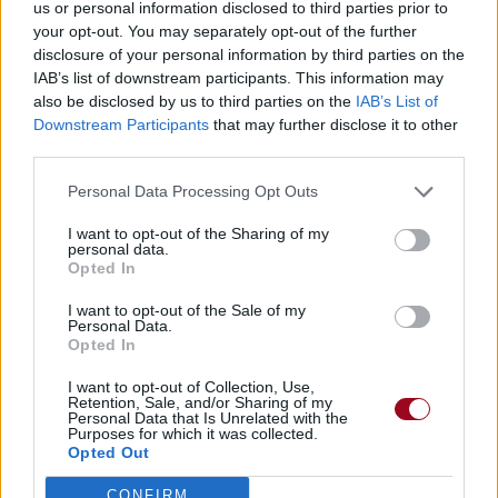
Pues vengo de suicidar a mi memoria.
us or personal information disclosed to third parties prior to
Eh bien, je viens de tuer ma mémoire.
your opt-out. You may separately opt-out of the further
Gloria igual a escoria, como ya profeticé
disclosure of your personal information by third parties on the
Gloire égale aux déchets, comme j'ai déjà prophétisé
IAB’s list of downstream participants. This information may
Cojones y fe, vida de equilibrios en el vértice.
also be disclosed by us to third parties on the
IAB’s List of
Downstream Participants
that may further disclose it to other
Des tripes et de la foi, vie d'équilibre au sommet.
third parties.
Seguid la senda, pillad la onda.
Vous suivez le chemin, vous attrapez la vague.
Personal Data Processing Opt Outs
Que no se esconda el que no lo entienda si es muy
profundo.
I want to opt-out of the Sharing of my
Que celui qui ne comprend quand c'est très profond ne se
personal data.
Opted In
cache pas.
Quitaos la venda, escuchad mi ofrenda
I want to opt-out of the Sale of my
Enlevez votre bandage, écoutez mon offre
Personal Data.
Opted In
Quizá os sorprenda una idea estupenda y cambiéis el
mundo.
I want to opt-out of Collection, Use,
Une idée superbe pourrait vous surprendre et vous
Retention, Sale, and/or Sharing of my
Personal Data that Is Unrelated with the
changeriez le monde.
Purposes for which it was collected.
Quizá os motive, os active cuando os muestre
Opted Out
Peut-être que je vous motiverais, vous activerais quand je
vous montrerais
CONFIRM