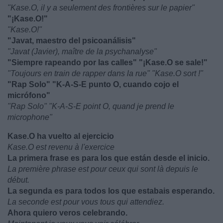
"Kase.O, il y a seulement des frontières sur le papier"
"¡Kase.O!"
"Kase.O!"
"Javat, maestro del psicoanálisis"
"Javat (Javier), maître de la psychanalyse"
"Siempre rapeando por las calles" "¡Kase.O se sale!"
"Toujours en train de rapper dans la rue" "Kase.O sort !"
"Rap Solo" "K-A-S-E punto O, cuando cojo el
micrófono"
"Rap Solo" "K-A-S-E point O, quand je prend le
microphone"
Kase.O ha vuelto al ejercicio
Kase.O est revenu à l'exercice
La primera frase es para los que están desde el inicio.
La première phrase est pour ceux qui sont là depuis le
début.
La segunda es para todos los que estabais esperando.
La seconde est pour vous tous qui attendiez.
Ahora quiero veros celebrando.